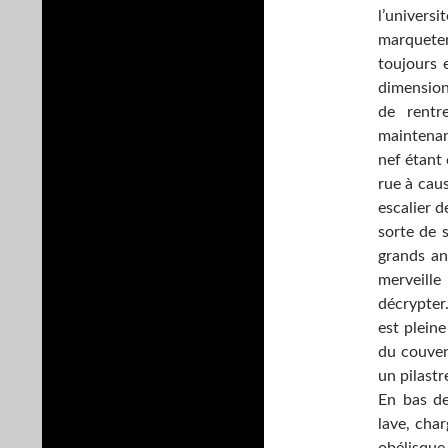
l’univers
marqueter
toujours e
dimension
de rentre
maintenant
nef étant 
rue à caus
escalier d
sorte de 
grands an
merveille
décrypter.
est plein
du couven
un pilastr
En bas de
lave, char
obélisque 