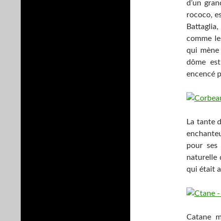
d’un grand
rococo, es
Battaglia,
comme le 
qui mène 
dôme est 
encencé p
La tante 
enchanteu
pour ses 
naturelle
qui était 
Catane mé