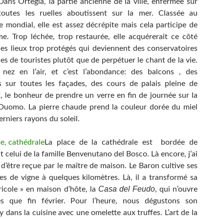
 Dans Ortegia, la partie ancienne de la ville, enfermée sur
toutes les ruelles aboutissent sur la mer. Classée au
e mondial, elle est assez décrépite mais cela participe de
e. Trop léchée, trop restaurée, elle acquérerait ce côté
 des lieux trop protégés qui deviennent des conservatoires
s de touristes plutôt que de perpétuer le chant de la vie.
 nez en l’air, et c’est l’abondance: des balcons , des
s sur toutes les façades, des cours de palais pleine de
, le bonheur de prendre un verre en fin de journée sur la
Duomo. La pierre chaude prend la couleur dorée du miel
erniers rayons du soleil.
La place de la cathédrale est bordée de
t celui de la famille Benvenutano del Bosco. Là encore, j’ai
d’être reçue par le maître de maison. Le Baron cultive ses
es de vigne à quelques kilomètres. Là, il a transformé sa
Casa del Feudo
ricole » en maison d’hôte, la
, qui n’ouvre
es que fin février. Pour l’heure, nous dégustons son
dans la cuisine avec une omelette aux truffes. L’art de la