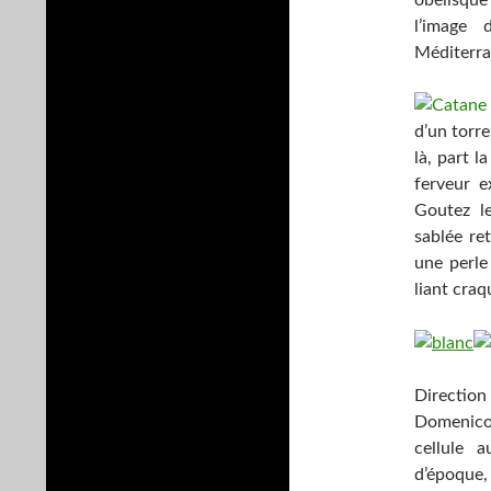
l’image
Méditerr
d’un torr
là, part l
ferveur e
Goutez l
sablée re
une perle 
liant craq
Direction
Domenico
cellule 
d’époque,