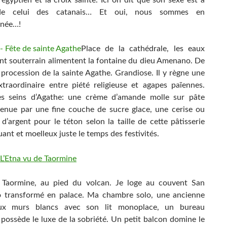
 de celui des catanais… Et oui, nous sommes en
anée…!
Place de la cathédrale, les eaux
ent souterrain alimentent la fontaine du dieu Amenano. De
a procession de la sainte Agathe. Grandiose. Il y règne une
xtraordinaire entre piété religieuse et agapes païennes.
es seins d’Agathe: une crème d’amande molle sur pâte
tenue par une fine couche de sucre glace, une cerise ou
d’argent pour le téton selon la taille de cette pâtisserie
uant et moelleux juste le temps des festivités.
 Taormine, au pied du volcan. Je loge au couvent San
 transformé en palace. Ma chambre solo, une ancienne
aux murs blancs avec son lit monoplace, un bureau
 possède le luxe de la sobriété. Un petit balcon domine le