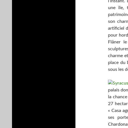
l’instant.
une île, 
patrimoin
son charm
artificiel
pour horde
Flâner le
sculpture
charme et
place du 
sous les d
palais don
la chance 
27 hectar
« Casa ag
ses port
Chardonay 