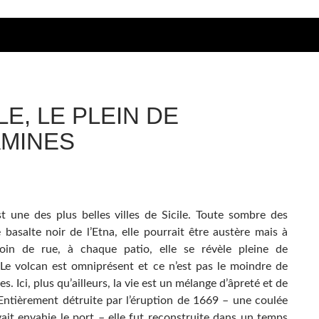
LE, LE PLEIN DE
AMINES
t une des plus belles villes de Sicile. Toute sombre des
 basalte noir de l’Etna, elle pourrait être austère mais à
oin de rue, à chaque patio, elle se révèle pleine de
. Le volcan est omniprésent et ce n’est pas le moindre de
s. Ici, plus qu’ailleurs, la vie est un mélange d’âpreté et de
Entièrement détruite par l’éruption de 1669 – une coulée
vait envahie le port – elle fut reconstruite dans un temps