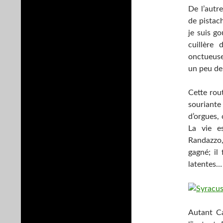
De l’autre
de pistach
je suis g
cuillère 
onctueuse,
un peu de 
Cette rout
souriante
d’orgues,
La vie e
Randazzo,
gagné; il
latentes…
Autant Ca