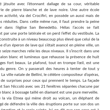
ité jésuite avec l’étonnant dallage de sa cour, véritable
ie de pierre blanche et de lave noire. Une autre école
n activité, via dei Crocifiri, en possède un aussi mais de
s réduites. Dans cette même rue, il faut prendre la peine
r dans l’église San Benedetto. Hélas l’accès se fait
 par une porte latérale et on perd l’effet du vestibule. La
construite à un niveau beaucoup plus élevé que celui de la
e d’un éperon de lave qui s’était avancé en pleine ville, un
e seize marches relie les deux niveaux. Il s’inscrit dans une
salon blanc et lumineux que rehausse la présence de huit
ges fort beaux. Le plafond, tout en trompe l’œil, est une
 du genre. On y passerait des heures à tenter de tout y
 La ville natale de Bellini, le célèbre compositeur d’opéras,
e de surprises pour ceux qui prennent le temps. La façade
t San Niccolò avec ses 21 fenêtres séparées chacune par
e blanc à bossage taillé en diamant est une pure merveille.
 la via Etnea qui mène droit au volcan, un éléphant de
gé de défendre la ville des éruptions porte sur son dos un
égyptien et la croix sainte. Ici on dit que son sexe est à