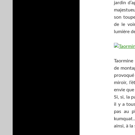
jardin d’a
majestueu
son toupe
de le voi
lumière de
Taormine l
de montag
provoqué 
miroir, l’
envie que 
Si, si, la
il y a tou
pas au pl
kumquat… 
ainsi, à la