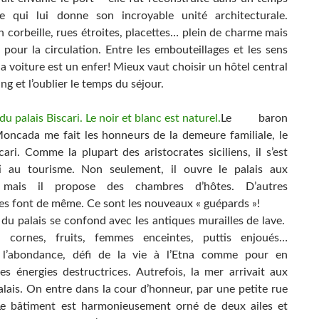
e qui lui donne son incroyable unité architecturale.
 corbeille, rues étroites, placettes… plein de charme mais
 pour la circulation. Entre les embouteillages et les sens
 la voiture est un enfer! Mieux vaut choisir un hôtel central
ng et l’oublier le temps du séjour.
Le baron
oncada me fait les honneurs de la demeure familiale, le
cari. Comme la plupart des aristocrates siciliens, il s’est
i au tourisme. Non seulement, il ouvre le palais aux
s mais il propose des chambres d’hôtes. D’autres
tes font de même. Ce sont les nouveaux « guépards »!
 du palais se confond avec les antiques murailles de lave.
, cornes, fruits, femmes enceintes, puttis enjoués…
t l’abondance, défi de la vie à l’Etna comme pour en
les énergies destructrices. Autrefois, la mer arrivait aux
alais. On entre dans la cour d’honneur, par une petite rue
 Le bâtiment est harmonieusement orné de deux ailes et