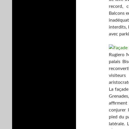
record, c
Balcons en
inadéquat
interdits,
avec parki
Rugiero M
palais Bis
reconvert
visiteur
aristocra
La façade
Grenades
affirmen
conjurer 
pied du p
latérale.