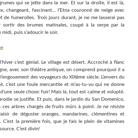
grumes qui se jette dans la mer. Et sur la droite, il est là,
x, changeant, fascinant… l’Etna couronné de neige avec
t de fumerolles. Trois jours durant, je ne me lasserai pas
r sortir des brumes matinales, coupé à la serpe par la
 midi, puis s’adoucir le soir.
’hiver c’est génial. Le village est désert. Accroché à flanc
ne, avec son théâtre antique, on comprend pourquoi il a
l’engouement des voyageurs du XIXème siècle. L’envers du
été, c’est une foule mercantile et m’as-tu-vu qui ne donne
d’une seule chose: fuir! Mais là, tout est calme et volupté.
 parodie se justifie. Et puis, dans le jardin du San Domenico,
s ces arbres chargés de fruits mûrs à point. Je ne résiste
aisir de déguster oranges, mandarines, clémentines et
C’est la première fois, que je fais le plein de vitamines
 source. C’est divin!