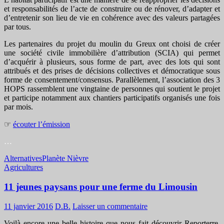
et responsabilités de l’acte de construire ou de rénover, d’adapter et
d’entretenir son lieu de vie en cohérence avec des valeurs partagées
par tous.
Les partenaires du projet du moulin du Greux ont choisi de créer
une société civile immobilière d’attribution (SCIA) qui permet
d’acquérir à plusieurs, sous forme de part, avec des lots qui sont
attribués et des prises de décisions collectives et démocratique sous
forme de consentement/consensus. Parallèlement, l’association des 3
HOPS rassemblent une vingtaine de personnes qui soutient le projet
et participe notamment aux chantiers participatifs organisés une fois
par mois.
☞
écouter l’émission
…
Alternatives
Planète Nièvre
Agricultures
11 jeunes paysans pour une ferme du Limousin
11 janvier 2016
D.B.
Laisser un commentaire
Voilà encore une belle histoire que nous fait découvrir Reporterre,