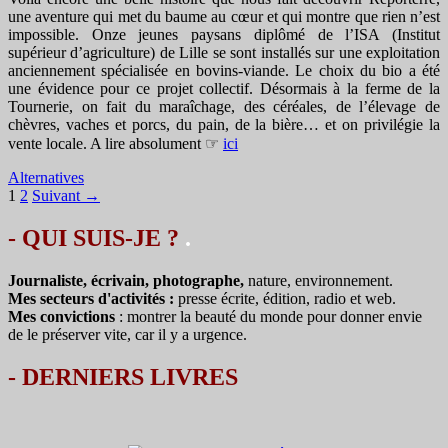
une aventure qui met du baume au cœur et qui montre que rien n’est
impossible. Onze jeunes paysans diplômé de l’ISA (Institut
supérieur d’agriculture) de Lille se sont installés sur une exploitation
anciennement spécialisée en bovins-viande. Le choix du bio a été
une évidence pour ce projet collectif. Désormais à la ferme de la
Tournerie, on fait du maraîchage, des céréales, de l’élevage de
chèvres, vaches et porcs, du pain, de la bière… et on privilégie la
vente locale. A lire absolument ☞
ici
Alternatives
Navigation
1
2
Suivant →
des
- QUI SUIS-JE ?
.
articles
Journaliste, écrivain, photographe,
nature, environnement.
Mes secteurs d'activités :
presse écrite, édition, radio et web.
Mes convictions
: montrer la beauté du monde pour donner envie
de le préserver vite, car il y a urgence.
-
DERNIERS LIVRES