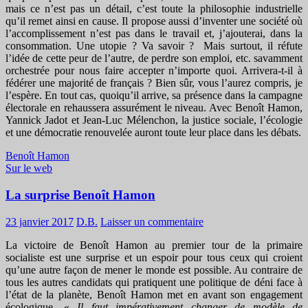
mais ce n’est pas un détail, c’est toute la philosophie industrielle
qu’il remet ainsi en cause. Il propose aussi d’inventer une société où
l’accomplissement n’est pas dans le travail et, j’ajouterai, dans la
consommation. Une utopie ? Va savoir ? Mais surtout, il réfute
l’idée de cette peur de l’autre, de perdre son emploi, etc. savamment
orchestrée pour nous faire accepter n’importe quoi. Arrivera-t-il à
fédérer une majorité de français ? Bien sûr, vous l’aurez compris, je
l’espère. En tout cas, quoiqu’il arrive, sa présence dans la campagne
électorale en rehaussera assurément le niveau. Avec Benoît Hamon,
Yannick Jadot et Jean-Luc Mélenchon, la justice sociale, l’écologie
et une démocratie renouvelée auront toute leur place dans les débats.
Benoît Hamon
Sur le web
La surprise Benoît Hamon
23 janvier 2017
D.B.
Laisser un commentaire
La victoire de Benoît Hamon au premier tour de la primaire
socialiste est une surprise et un espoir pour tous ceux qui croient
qu’une autre façon de mener le monde est possible. Au contraire de
tous les autres candidats qui pratiquent une politique de déni face à
l’état de la planète, Benoît Hamon met en avant son engagement
écologique. «
Il faut impérativement changer de modèle de