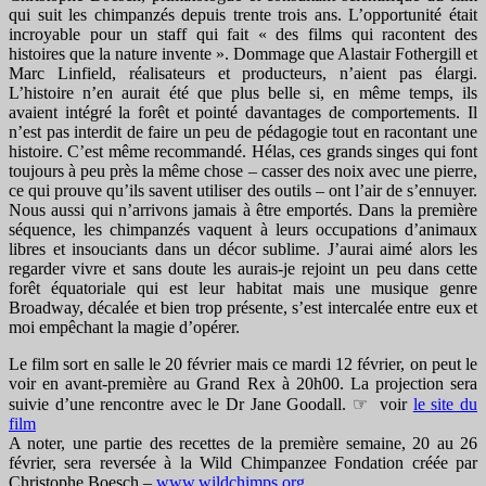
qui suit les chimpanzés depuis trente trois ans. L’opportunité était
incroyable pour un staff qui fait « des films qui racontent des
histoires que la nature invente ». Dommage que Alastair Fothergill et
Marc Linfield, réalisateurs et producteurs, n’aient pas élargi.
L’histoire n’en aurait été que plus belle si, en même temps, ils
avaient intégré la forêt et pointé davantages de comportements. Il
n’est pas interdit de faire un peu de pédagogie tout en racontant une
histoire. C’est même recommandé. Hélas, ces grands singes qui font
toujours à peu près la même chose – casser des noix avec une pierre,
ce qui prouve qu’ils savent utiliser des outils – ont l’air de s’ennuyer.
Nous aussi qui n’arrivons jamais à être emportés. Dans la première
séquence, les chimpanzés vaquent à leurs occupations d’animaux
libres et insouciants dans un décor sublime. J’aurai aimé alors les
regarder vivre et sans doute les aurais-je rejoint un peu dans cette
forêt équatoriale qui est leur habitat mais une musique genre
Broadway, décalée et bien trop présente, s’est intercalée entre eux et
moi empêchant la magie d’opérer.
Le film sort en salle le 20 février mais ce mardi 12 février, on peut le
voir en avant-première au Grand Rex à 20h00. La projection sera
suivie d’une rencontre avec le Dr Jane Goodall. ☞ voir
le site du
film
A noter, une partie des recettes de la première semaine, 20 au 26
février, sera reversée à la Wild Chimpanzee Fondation créée par
Christophe Boesch –
www.wildchimps.org