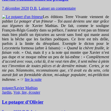
7 décembre 2020
D.B.
Laisser un commentaire
Les éditions Terre Vivante viennent de
publier
Le potager d’un frimeur – Toi aussi deviens une star grâce
aux légumes
de Xavier Mathias. De fait, comme le souligne
François-Régis Gaudry dans sa préface, l’auteur n’est pas un frimeur
mais bien plutôt un épicurien au savoir sans fond qui manie aussi
bien la bêche que les facéties poétiques. Ce livre est très drôle,
parfois à la limite du désopilant. Exemple le dicton pour le
Leycesteria formosa (arbre à faisans) : «
Quand la chèvre feuille, le
faisan vole.
» Oui, mais il y a la note qui montre que Xavier n’est
pas dupe et se moque même un peu de lui-même : «
.
Complètement
d’accord avec vous, celui là, il ne veut rien dire, il sent même à plein
nez l’invention de toutes pièces et de dernière minute. Certes, je ne
nie pas. Néanmoins, reconnaissons que, s’il avait eu du sens, cela
aurait fait un formidable dicton, mi-adage populaire, mi-prédiction
indienne.
» ☞
lire la suite
potager
Xavier Mathias
Jardin
,
Voir, lire, écouter
Le potager d’Olivier