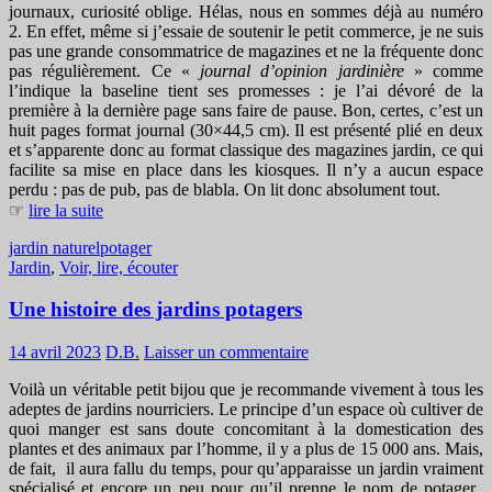
journaux, curiosité oblige. Hélas, nous en sommes déjà au numéro
2. En effet, même si j’essaie de soutenir le petit commerce, je ne suis
pas une grande consommatrice de magazines et ne la fréquente donc
pas régulièrement. Ce «
journal d’opinion jardinière
» comme
l’indique la baseline tient ses promesses : je l’ai dévoré de la
première à la dernière page sans faire de pause. Bon, certes, c’est un
huit pages format journal (30×44,5 cm). Il est présenté plié en deux
et s’apparente donc au format classique des magazines jardin, ce qui
facilite sa mise en place dans les kiosques. Il n’y a aucun espace
perdu : pas de pub, pas de blabla. On lit donc absolument tout.
☞
lire la suite
jardin naturel
potager
Jardin
,
Voir, lire, écouter
Une histoire des jardins potagers
14 avril 2023
D.B.
Laisser un commentaire
Voilà un véritable petit bijou que je recommande vivement à tous les
adeptes de jardins nourriciers. Le principe d’un espace où cultiver de
quoi manger est sans doute concomitant à la domestication des
plantes et des animaux par l’homme, il y a plus de 15 000 ans. Mais,
de fait, il aura fallu du temps, pour qu’apparaisse un jardin vraiment
spécialisé et encore un peu pour qu’il prenne le nom de potager.