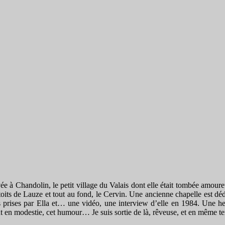
ivée à Chandolin, le petit village du Valais dont elle était tombée amoureu
its de Lauze et tout au fond, le Cervin. Une ancienne chapelle est déd
os prises par Ella et… une vidéo, une interview d’elle en 1984. Une he
el tout en modestie, cet humour… Je suis sortie de là, rêveuse, et en mêm