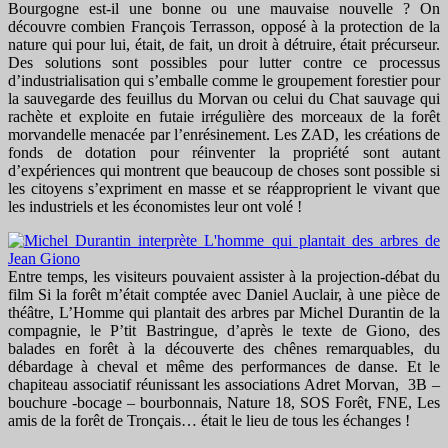
Bourgogne est-il une bonne ou une mauvaise nouvelle ? On
découvre combien François Terrasson, opposé à la protection de la
nature qui pour lui, était, de fait, un droit à détruire, était précurseur.
Des solutions sont possibles pour lutter contre ce processus
d’industrialisation qui s’emballe comme le groupement forestier pour
la sauvegarde des feuillus du Morvan ou celui du Chat sauvage qui
rachète et exploite en futaie irrégulière des morceaux de la forêt
morvandelle menacée par l’enrésinement. Les ZAD, les créations de
fonds de dotation pour réinventer la propriété sont autant
d’expériences qui montrent que beaucoup de choses sont possible si
les citoyens s’expriment en masse et se réapproprient le vivant que
les industriels et les économistes leur ont volé !
Entre temps, les visiteurs pouvaient assister à la projection-débat du
film Si la forêt m’était comptée avec Daniel Auclair, à une pièce de
théâtre, L’Homme qui plantait des arbres par Michel Durantin de la
compagnie, le P’tit Bastringue, d’après le texte de Giono, des
balades en forêt à la découverte des chênes remarquables, du
débardage à cheval et même des performances de danse. Et le
chapiteau associatif réunissant les associations Adret Morvan, 3B –
bouchure -bocage – bourbonnais, Nature 18, SOS Forêt, FNE, Les
amis de la forêt de Tronçais… était le lieu de tous les échanges !