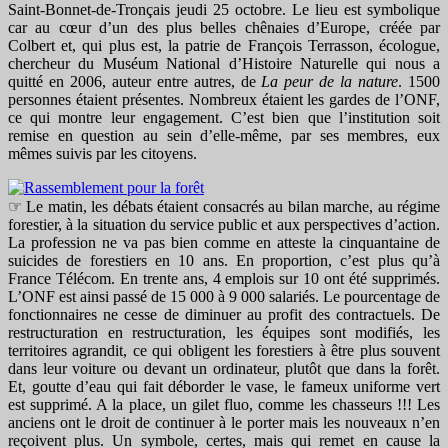
Saint-Bonnet-de-Tronçais jeudi 25 octobre. Le lieu est symbolique
car au cœur d’un des plus belles chênaies d’Europe, créée par
Colbert et, qui plus est, la patrie de François Terrasson, écologue,
chercheur du Muséum National d’Histoire Naturelle qui nous a
quitté en 2006, auteur entre autres, de
La peur de la nature
. 1500
personnes étaient présentes. Nombreux étaient les gardes de l’ONF,
ce qui montre leur engagement. C’est bien que l’institution soit
remise en question au sein d’elle-même, par ses membres, eux
mêmes suivis par les citoyens.
☞ Le matin, les débats étaient consacrés au bilan marche, au régime
forestier, à la situation du service public et aux perspectives d’action.
La profession ne va pas bien comme en atteste la cinquantaine de
suicides de forestiers en 10 ans. En proportion, c’est plus qu’à
France Télécom. En trente ans, 4 emplois sur 10 ont été supprimés.
L’ONF est ainsi passé de 15 000 à 9 000 salariés. Le pourcentage de
fonctionnaires ne cesse de diminuer au profit des contractuels. De
restructuration en restructuration, les équipes sont modifiés, les
territoires agrandit, ce qui obligent les forestiers à être plus souvent
dans leur voiture ou devant un ordinateur, plutôt que dans la forêt.
Et, goutte d’eau qui fait déborder le vase, le fameux uniforme vert
est supprimé. A la place, un gilet fluo, comme les chasseurs !!! Les
anciens ont le droit de continuer à le porter mais les nouveaux n’en
reçoivent plus. Un symbole, certes, mais qui remet en cause la