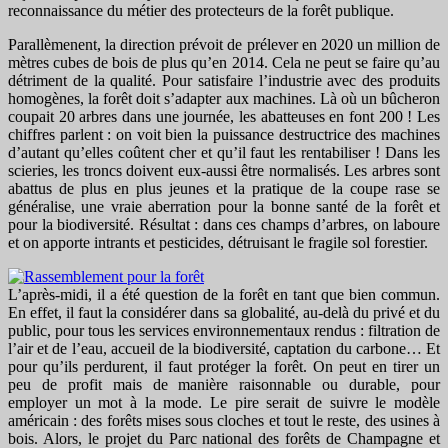
reconnaissance du métier des protecteurs de la forêt publique.
Parallèmenent, la direction prévoit de prélever en 2020 un million de
mètres cubes de bois de plus qu’en 2014. Cela ne peut se faire qu’au
détriment de la qualité. Pour satisfaire l’industrie avec des produits
homogènes, la forêt doit s’adapter aux machines. Là où un bûcheron
coupait 20 arbres dans une journée, les abatteuses en font 200 ! Les
chiffres parlent : on voit bien la puissance destructrice des machines
d’autant qu’elles coûtent cher et qu’il faut les rentabiliser ! Dans les
scieries, les troncs doivent eux-aussi être normalisés. Les arbres sont
abattus de plus en plus jeunes et la pratique de la coupe rase se
généralise, une vraie aberration pour la bonne santé de la forêt et
pour la biodiversité. Résultat : dans ces champs d’arbres, on laboure
et on apporte intrants et pesticides, détruisant le fragile sol forestier.
L’après-midi, il a été question de la forêt en tant que bien commun.
En effet, il faut la considérer dans sa globalité, au-delà du privé et du
public, pour tous les services environnementaux rendus : filtration de
l’air et de l’eau, accueil de la biodiversité, captation du carbone… Et
pour qu’ils perdurent, il faut protéger la forêt. On peut en tirer un
peu de profit mais de manière raisonnable ou durable, pour
employer un mot à la mode. Le pire serait de suivre le modèle
américain : des forêts mises sous cloches et tout le reste, des usines à
bois. Alors, le projet du Parc national des forêts de Champagne et