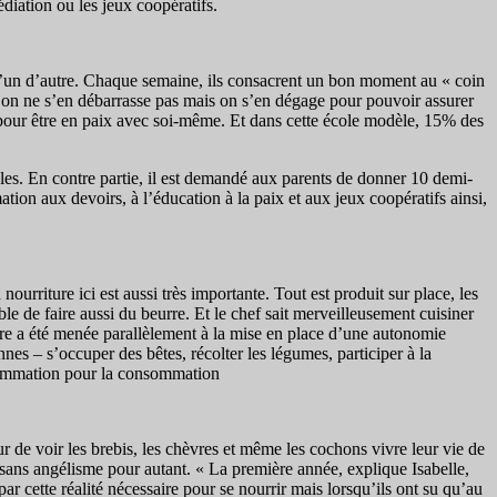
diation ou les jeux coopératifs.
elqu’un d’autre. Chaque semaine, ils consacrent un bon moment au « coin
îte, on ne s’en débarrasse pas mais on s’en dégage pour pouvoir assurer
as pour être en paix avec soi-même. Et dans cette école modèle, 15% des
les. En contre partie, il est demandé aux parents de donner 10 demi-
tion aux devoirs, à l’éducation à la paix et aux jeux coopératifs ainsi,
ourriture ici est aussi très importante. Tout est produit sur place, les
ble de faire aussi du beurre. Et le chef sait merveilleusement cuisiner
taire a été menée parallèlement à la mise en place d’une autonomie
nes – s’occuper des bêtes, récolter les légumes, participer à la
nsommation pour la consommation
r de voir les brebis, les chèvres et même les cochons vivre leur vie de
 sans angélisme pour autant. « La première année, explique Isabelle,
par cette réalité nécessaire pour se nourrir mais lorsqu’ils ont su qu’au