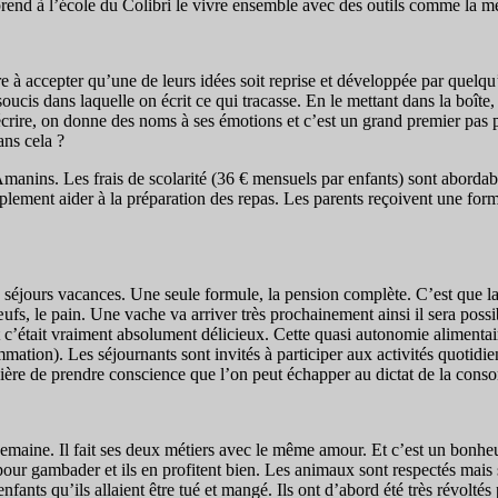
pprend à l’école du Colibri le vivre ensemble avec des outils comme la mé
 dire à accepter qu’une de leurs idées soit reprise et développée par qu
à soucis dans laquelle on écrit ce qui tracasse. En le mettant dans la bo
e l’écrire, on donne des noms à ses émotions et c’est un grand premier p
ans cela ?
Amanins. Les frais de scolarité (36 € mensuels par enfants) sont abordab
lement aider à la préparation des repas. Les parents reçoivent une forma
n séjours vacances. Une seule formule, la pension complète. C’est que la n
 œufs, le pain. Une vache va arriver très prochainement ainsi il sera possi
er et c’était vraiment absolument délicieux. Cette quasi autonomie alimen
tion). Les séjournants sont invités à participer aux activités quotidien
ière de prendre conscience que l’on peut échapper au dictat de la co
 semaine. Il fait ses deux métiers avec le même amour. Et c’est un bonheu
pour gambader et ils en profitent bien. Les animaux sont respectés mais
nfants qu’ils allaient être tué et mangé. Ils ont d’abord été très révoltés 