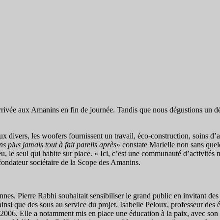
rrivée aux Amanins en fin de journée. Tandis que nous dégustions un dél
divers, les woofers fournissent un travail, éco-construction, soins d’a
s plus jamais tout à fait pareils après
» constate Marielle non sans quel
lieu, le seul qui habite sur place. « Ici, c’est une communauté d’activi
fondateur sociétaire de la Scope des Amanins.
onnes. Pierre Rabhi souhaitait sensibiliser le grand public en invitant de
ainsi que des sous au service du projet. Isabelle Peloux, professeur des
2006. Elle a notamment mis en place une éducation à la paix, avec son e