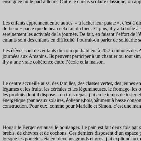
enseignée nulle part ailleurs. Outre le cursus scolaire classique, on a
Les enfants apprennent entre autres, « à lâcher leur patate », c’est à
du beau » parce que le beau cela fait du bien. Et puis, il y a la boîte 
sereinement les activités de la journée. De fait, en faisant l’effort d
enfants sont des enfants en difficulté. Pourrait-on parler de solidarité s
Les élèves sont des enfants du coin qui habitent à 20-25 minutes des 
journées aux Amanins. Ils peuvent participer à un chantier ou tout simp
il y a une vraie cohérence entre l’école et la maison.
Le centre accueille aussi des familles, des classes vertes, des jeunes e
légumes et les fruits, les céréales et les légumineuses, le fromage, les
les produits dont il dispose – en trois repas, j’ai eu le temps de test
énergétique (panneaux solaires, éolienne,bois,bâtiment à basse consomma
construction. Pour eux, comme pour Marielle et Simon, c’est une man
Houari le Berger est aussi le boulanger. Le pain est fait deux fois par
brebis, de chèvres et de cochons. Ces derniers disposent d’un espace 
lorsque les porcelets étaient devenus grands et gros, j’ai expliqué aux e