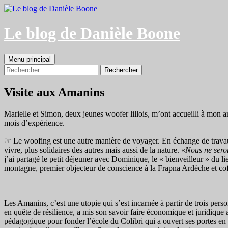
Aller
au
contenu
Le blog de Danièle Boone
Recherche
Menu principal
Rechercher :
Visite aux Amanins
Marielle et Simon, deux jeunes woofer lillois, m’ont accueilli à mon a
mois d’expérience.
☞ Le woofing est une autre manière de voyager. En échange de travaux 
vivre, plus solidaires des autres mais aussi de la nature. «
Nous ne seron
j’ai partagé le petit déjeuner avec Dominique, le « bienveilleur » du 
montagne, premier objecteur de conscience à la Frapna Ardèche et co
Les Amanins, c’est une utopie qui s’est incarnée à partir de trois pers
en quête de résilience, a mis son savoir faire économique et juridique 
pédagogique pour fonder l’école du Colibri qui a ouvert ses portes en 