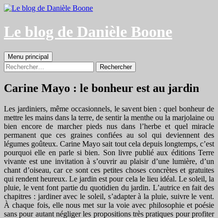
Aller
au
contenu
Le blog de Danièle Boone
Recherche
Menu principal
Rechercher :
Carine Mayo : le bonheur est au jardin
Les jardiniers, même occasionnels, le savent bien : quel bonheur de
mettre les mains dans la terre, de sentir la menthe ou la marjolaine ou
bien encore de marcher pieds nus dans l’herbe et quel miracle
permanent que ces graines confiées au sol qui deviennent des
légumes goûteux. Carine Mayo sait tout cela depuis longtemps, c’est
pourquoi elle en parle si bien. Son livre publié aux éditions Terre
vivante est une invitation à s’ouvrir au plaisir d’une lumière, d’un
chant d’oiseau, car ce sont ces petites choses concrètes et gratuites
qui rendent heureux. Le jardin est pour cela le lieu idéal. Le soleil, la
pluie, le vent font partie du quotidien du jardin. L’autrice en fait des
chapitres : jardiner avec le soleil, s’adapter à la pluie, suivre le vent.
À chaque fois, elle nous met sur la voie avec philosophie et poésie
sans pour autant négliger les propositions très pratiques pour profiter