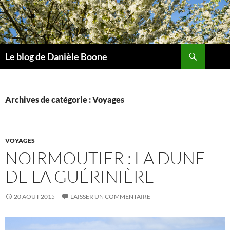
Aller
au
contenu
Recherche
Le blog de Danièle Boone
Archives de catégorie : Voyages
VOYAGES
NOIRMOUTIER : LA DUNE
DE LA GUÉRINIÈRE
20 AOÛT 2015
LAISSER UN COMMENTAIRE