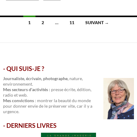
Navigation
1
2
…
11
SUIVANT →
des
articles
- QUI SUIS-JE ?
.
Journaliste, écrivain, photographe,
nature,
environnement.
Mes secteurs d'activités :
presse écrite, édition,
radio et web.
Mes convictions
: montrer la beauté du monde
pour donner envie de le préserver vite, car il y a
urgence.
-
DERNIERS LIVRES