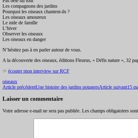
Pas bête du tout
Les compagnons des jardins
Pourquoi les oiseaux chantent-ils ?
Les oiseaux amoureux
Le nide de famille
L’hiver
Observer les oiseaux
Les oiseaux en danger
N’hésitez pas à en parler autour de vous.
A la découverte des oiseaux, éditions Fleurus, « Défis nature », 32 pa
☞
écouter mon interview sur RCF
oiseaux
Navigation
Article précédent
Une histoire des jardins potagers
Article suivant
15 ma
des
Laisser un commentaire
articles
Votre adresse e-mail ne sera pas publiée.
Les champs obligatoires son