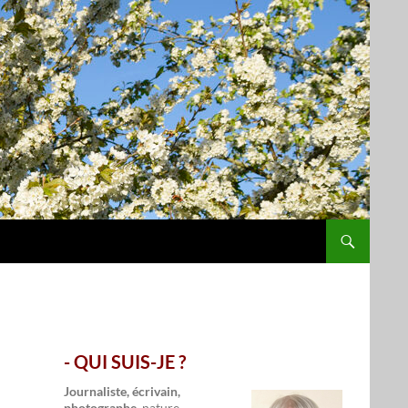
- QUI SUIS-JE ?
.
Journaliste, écrivain,
photographe,
nature,