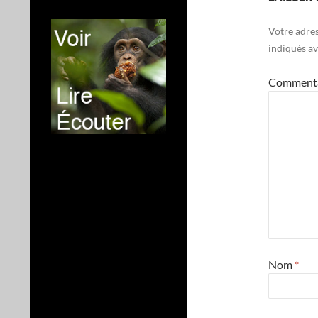
Votre adres
indiqués a
Comment
Nom
*