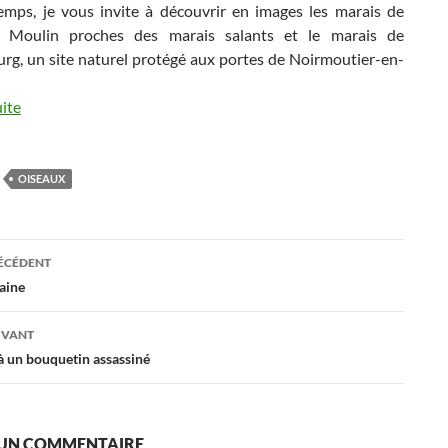
emps, je vous invite à découvrir en images les marais de
du Moulin proches des marais salants et le marais de
rg, un site naturel protégé aux portes de Noirmoutier-en-
uite
OISEAUX
ation
RÉCÉDENT
aine
es
IVANT
un bouquetin assassiné
 UN COMMENTAIRE