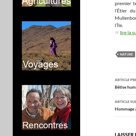
premier t
l’Étier 
Mullenbou
l’Île.
☞
lire la s
NATURE
Navig
ARTICLE P
des
Bêtise hum
articl
ARTICLE SU
Hommage à 
LAISSER