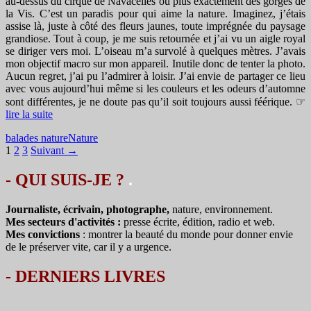
au-dessus du cirque de Navacelles ou plus exactement des gorges de
la Vis. C’est un paradis pour qui aime la nature. Imaginez, j’étais
assise là, juste à côté des fleurs jaunes, toute imprégnée du paysage
grandiose. Tout à coup, je me suis retournée et j’ai vu un aigle royal
se diriger vers moi. L’oiseau m’a survolé à quelques mètres. J’avais
mon objectif macro sur mon appareil. Inutile donc de tenter la photo.
Aucun regret, j’ai pu l’admirer à loisir. J’ai envie de partager ce lieu
avec vous aujourd’hui même si les couleurs et les odeurs d’automne
sont différentes, je ne doute pas qu’il soit toujours aussi féérique. ☞
lire la suite
balades nature
Nature
Navigation
1
2
3
Suivant →
des
- QUI SUIS-JE ?
.
articles
Journaliste, écrivain, photographe,
nature, environnement.
Mes secteurs d'activités :
presse écrite, édition, radio et web.
Mes convictions
: montrer la beauté du monde pour donner envie
de le préserver vite, car il y a urgence.
-
DERNIERS LIVRES