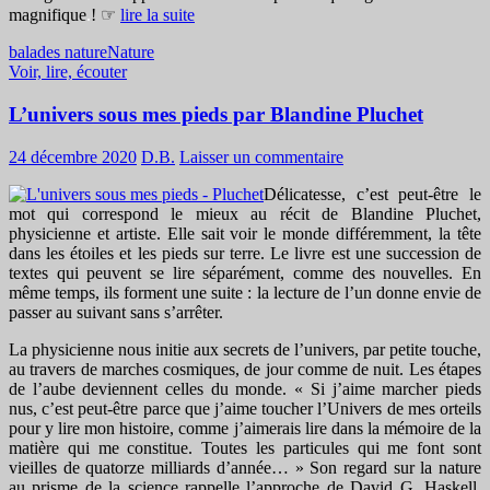
magnifique
.
! ☞
lire la suite
balades nature
Nature
Voir, lire, écouter
L’univers sous mes pieds par Blandine Pluchet
24 décembre 2020
D.B.
Laisser un commentaire
Délicatesse, c’est peut-être le
mot qui correspond le mieux au récit de Blandine Pluchet,
physicienne et artiste. Elle sait voir le monde différemment, la tête
dans les étoiles et les pieds sur terre. Le livre est une succession de
textes qui peuvent se lire séparément, comme des nouvelles. En
même temps, ils forment une suite : la lecture de l’un donne envie de
passer au suivant sans s’arrêter.
La physicienne nous initie aux secrets de l’univers, par petite touche,
au travers de marches cosmiques, de jour comme de nuit. Les étapes
de l’aube deviennent celles du monde. « Si j’aime marcher pieds
nus, c’est peut-être parce que j’aime toucher l’Univers de mes orteils
pour y lire mon histoire, comme j’aimerais lire dans la mémoire de la
matière qui me constitue. Toutes les particules qui me font sont
vieilles de quatorze milliards d’année… » Son regard sur la nature
au prisme de la science rappelle l’approche de David G. Haskell,