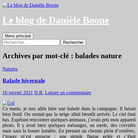
Aller
au
contenu
Le blog de Danièle Boone
Recherche
Menu principal
Rechercher :
Archives par mot-clé : balades nature
Natures
Balade hivernale
16 janvier 2021
D.B.
Laisser un commentaire
Ce matin, je suis allée faire une balade dans la campagne. Il faisait
bien froid. On sentait que la neige allait bientôt arrivée. Le ciel était
bas. Espérant rencontrer quelques animaux, j’avais pris mon appareil
photo. Il y avait bien quelques mésanges, un merle, des corvidés
mais sans la bonne lumière. En prenant un chemin plein d’ornières,
l’image m’est apparue : une simple flaque gelée et c’était