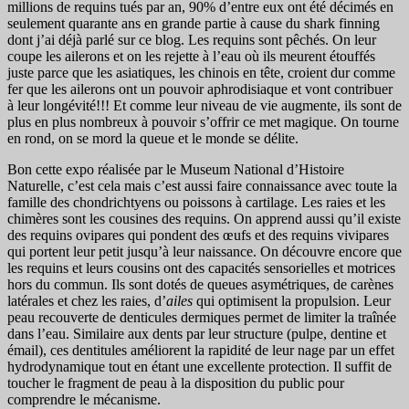
millions de requins tués par an, 90% d’entre eux ont été décimés en
seulement quarante ans en grande partie à cause du shark finning
dont j’ai déjà parlé sur ce blog. Les requins sont pêchés. On leur
coupe les ailerons et on les rejette à l’eau où ils meurent étouffés
juste parce que les asiatiques, les chinois en tête, croient dur comme
fer que les ailerons ont un pouvoir aphrodisiaque et vont contribuer
à leur longévité!!! Et comme leur niveau de vie augmente, ils sont de
plus en plus nombreux à pouvoir s’offrir ce met magique. On tourne
en rond, on se mord la queue et le monde se délite.
Bon cette expo réalisée par le Museum National d’Histoire
Naturelle, c’est cela mais c’est aussi faire connaissance avec toute la
famille des chondrichtyens ou poissons à cartilage. Les raies et les
chimères sont les cousines des requins. On apprend aussi qu’il existe
des requins ovipares qui pondent des œufs et des requins vivipares
qui portent leur petit jusqu’à leur naissance. On découvre encore que
les requins et leurs cousins ont des capacités sensorielles et motrices
hors du commun. Ils sont dotés de queues asymétriques, de carènes
latérales et chez les raies, d’
ailes
qui optimisent la propulsion. Leur
peau recouverte de denticules dermiques permet de limiter la traînée
dans l’eau. Similaire aux dents par leur structure (pulpe, dentine et
émail), ces dentitules améliorent la rapidité de leur nage par un effet
hydrodynamique tout en étant une excellente protection. Il suffit de
toucher le fragment de peau à la disposition du public pour
comprendre le mécanisme.