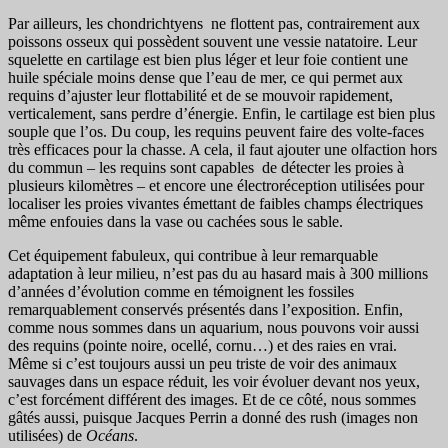
Par ailleurs, les chondrichtyens ne flottent pas, contrairement aux
poissons osseux qui possèdent souvent une vessie natatoire. Leur
squelette en cartilage est bien plus léger et leur foie contient une
huile spéciale moins dense que l’eau de mer, ce qui permet aux
requins d’ajuster leur flottabilité et de se mouvoir rapidement,
verticalement, sans perdre d’énergie. Enfin, le cartilage est bien plus
souple que l’os. Du coup, les requins peuvent faire des volte-faces
très efficaces pour la chasse. A cela, il faut ajouter une olfaction hors
du commun – les requins sont capables de détecter les proies à
plusieurs kilomètres – et encore une électroréception utilisées pour
localiser les proies vivantes émettant de faibles champs électriques
même enfouies dans la vase ou cachées sous le sable.
Cet équipement fabuleux, qui contribue à leur remarquable
adaptation à leur milieu, n’est pas du au hasard mais à 300 millions
d’années d’évolution comme en témoignent les fossiles
remarquablement conservés présentés dans l’exposition. Enfin,
comme nous sommes dans un aquarium, nous pouvons voir aussi
des requins (pointe noire, ocellé, cornu…) et des raies en vrai.
Même si c’est toujours aussi un peu triste de voir des animaux
sauvages dans un espace réduit, les voir évoluer devant nos yeux,
c’est forcément différent des images. Et de ce côté, nous sommes
gâtés aussi, puisque Jacques Perrin a donné des rush (images non
utilisées) de
Océans
.