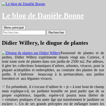
Aller
au
contenu
Le blog de Danièle Boone
Recherche
Menu principal
Rechercher :
Didier Willery, le dingue de plantes
Passionné de plantes et de
jardins, Didier Willery expérimente depuis vingt ans. Curieux, il
teste toute sorte de plantes dans son jardin de 2500 m2. Par ailleurs,
il gère les collections botaniques d’arbres, arbustes, vivaces, pour la
plupart acidophiles et ombrophiles, au contraire des plantes de son
jardin. Il s’intéresse beaucoup à la permaculture, aux jardins
forestiers et aux légumes vivaces.
☞ En préambule, il s’excuse d’utiliser le « je » à tout bout de champ
mais explique-t-il, un jardinier honnête ne peut parler que de sa
propre expérience, laquelle, espère-t-il pourra nous libérer de
« certaines pratiques d’un autre âge qui transforment le jardinier en
esclave ». Un de ses grands préceptes est de mélanger toutes les