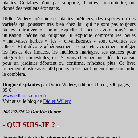
plantes. Certaines n’ont pas supporté, d’autres, au contraire, ont
donné des résultats étonnants.
Didier Willery présente ses plantes préférées, des espèces ou des
variétés qui poussent très bien chez lui, qui ne sont pas toujours
faciles à trouver ou pour lesquelles il pense avoir trouvé une
utilisation inédite ou originale. Il explique comment les belles
« mauvaises herbes », les « envahisseuses » sont devenues ses
alliées. Et il dévoile généreusement ses secrets : comment protéger
les hostas des limaces, les meilleurs mariages, ses astuces pour
intégrer les comestibles, etc. Si vous chercher une idée de cadeau
pour un jardinier débutant ou confirmé, n’hésitez plus. Ce livre
richement illustré avec 500 photos prises par l’auteur dans son jardin
le comblera.
Dingue de plantes
par Didier Willery, éditions Ulmer, 396 pages,
35 €
www.editions-ulmer.fr
Voir aussi le blog de
Didier Willery
20/12/2015 © Danièle Boone
- QUI SUIS-JE ?
.
Journaliste, écrivain, photographe,
nature, environnement.