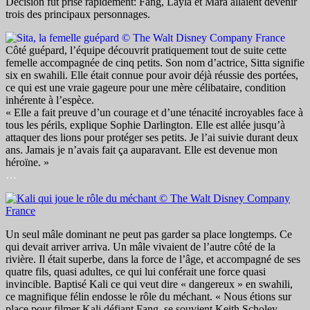
Décision fut prise rapidement: Fang, Layla et Mara allaient devenir
trois des principaux personnages.
Côté guépard, l’équipe découvrit pratiquement tout de suite cette
femelle accompagnée de cinq petits. Son nom d’actrice, Sitta signifie
six en swahili. Elle était connue pour avoir déjà réussie des portées,
ce qui est une vraie gageure pour une mère célibataire, condition
inhérente à l’espèce.
« Elle a fait preuve d’un courage et d’une ténacité incroyables face à
tous les périls, explique Sophie Darlington. Elle est allée jusqu’à
attaquer des lions pour protéger ses petits. Je l’ai suivie durant deux
ans. Jamais je n’avais fait ça auparavant. Elle est devenue mon
héroïne. »
…
Un seul mâle dominant ne peut pas garder sa place longtemps. Ce
qui devait arriver arriva. Un mâle vivaient de l’autre côté de la
rivière. Il était superbe, dans la force de l’âge, et accompagné de ses
quatre fils, quasi adultes, ce qui lui conférait une force quasi
invincible. Baptisé Kali ce qui veut dire « dangereux » en swahili,
ce magnifique félin endosse le rôle du méchant. « Nous étions sur
place pour filmer Kali défiant Fang, se souvient Keith Scholey