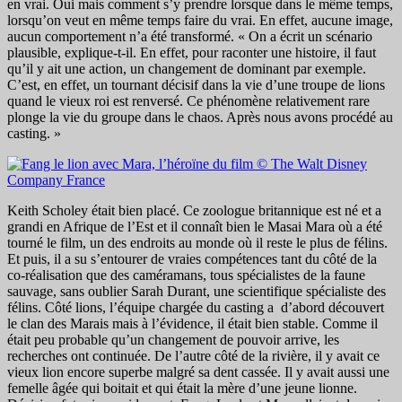
en vrai. Oui mais comment s’y prendre lorsque dans le même temps,
lorsqu’on veut en même temps faire du vrai. En effet, aucune image,
aucun comportement n’a été transformé. « On a écrit un scénario
plausible, explique-t-il. En effet, pour raconter une histoire, il faut
qu’il y ait une action, un changement de dominant par exemple.
C’est, en effet, un tournant décisif dans la vie d’une troupe de lions
quand le vieux roi est renversé. Ce phénomène relativement rare
plonge la vie du groupe dans le chaos. Après nous avons procédé au
casting. »
Keith Scholey était bien placé. Ce zoologue britannique est né et a
grandi en Afrique de l’Est et il connaît bien le Masai Mara où a été
tourné le film, un des endroits au monde où il reste le plus de félins.
Et puis, il a su s’entourer de vraies compétences tant du côté de la
co-réalisation que des caméramans, tous spécialistes de la faune
sauvage, sans oublier Sarah Durant, une scientifique spécialiste des
félins. Côté lions, l’équipe chargée du casting a d’abord découvert
le clan des Marais mais à l’évidence, il était bien stable. Comme il
était peu probable qu’un changement de pouvoir arrive, les
recherches ont continuée. De l’autre côté de la rivière, il y avait ce
vieux lion encore superbe malgré sa dent cassée. Il y avait aussi une
femelle âgée qui boitait et qui était la mère d’une jeune lionne.