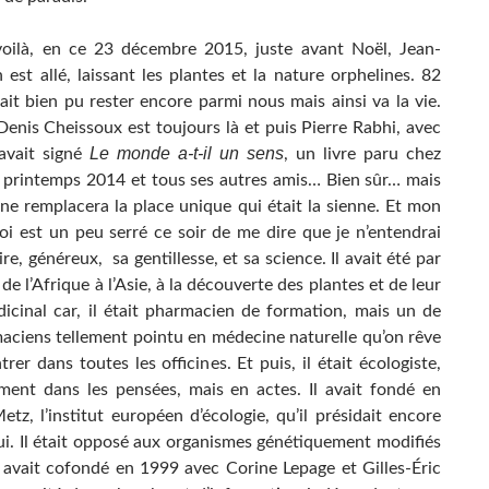
oilà, en ce 23 décembre 2015, juste avant Noël, Jean-
 est allé, laissant les plantes et la nature orphelines. 82
rait bien pu rester encore parmi nous mais ainsi va la vie.
Denis Cheissoux est toujours là et puis Pierre Rabhi, avec
Le monde a-t-il un sens
 avait signé
, un livre paru chez
 printemps 2014 et tous ses autres amis… Bien sûr… mais
ne remplacera la place unique qui était la sienne. Et mon
i est un peu serré ce soir de me dire que je n’entendrai
ire, généreux, sa gentillesse, et sa science. Il avait été par
de l’Afrique à l’Asie, à la découverte des plantes et de leur
icinal car, il était pharmacien de formation, mais un de
aciens tellement pointu en médecine naturelle qu’on rêve
rer dans toutes les officines. Et puis, il était écologiste,
ment dans les pensées, mais en actes. Il avait fondé en
tz, l’institut européen d’écologie, qu’il présidait encore
ui. Il était opposé aux organismes génétiquement modifiés
avait cofondé en 1999 avec Corine Lepage et Gilles-Éric