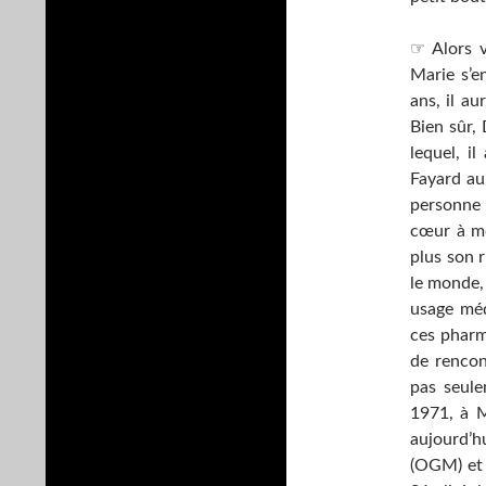
☞ Alors v
Marie s’en
ans, il au
Bien sûr, 
lequel, il
Fayard au
personne 
cœur à mo
plus son r
le monde, 
usage méd
ces pharm
de rencont
pas seule
1971, à Me
aujourd’h
(OGM) et 