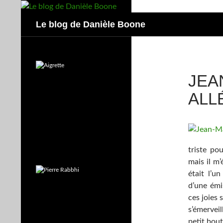
Aller
au
Recherche
Le blog de Danièle Boone
contenu
JEA
ALL
triste po
mais il m’
était l’
d’une émis
ces joies 
s’émervei
petit bout