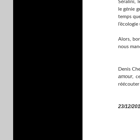
Séralini,
le génie g
temps que 
l’écologie
Alors, bon
nous manq
…
Denis Che
amour
, c
réécoute
…
23/12/20