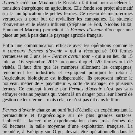
d’avenir
créé par Maxime de Rostolan fait tout pour accélérer la
transition énergétique en agriculture. Elle fonde son projet alternatif
sur la multiplication de petites fermes. Ce réseau de microferrmes
vertueuses a pour but de revitaliser les campagnes. La stratégie
d’ouverture et le réseau influent (Stéphane le Foll, Nicolas Hulot,
Emmanuel Macron) permettent à
Fermes d’avenir
d’occuper une
place un peu à part dans le paysage agricole français.
Enfin une communication efficace avec les opérations comme le
«
concours Fermes d’avenir
» qui a récompensé 100 fermes
vertueuses en 3 ans, le «
Fermes avenir tour
» qui a eu lieu du 15
juin au 16 septembre 2017 au cours duquel 220 fermes ont été
visités. Il faut dire que les membres sillonnent les campagnes,
rencontrent les industriels et expliquent pourquoi le retour à
l’agriculture biologique est indispensable. Ils proposent même le
nouveau métier de « payculteur », sorte de manager de plusieurs
fermes. Ce concept inventé par
Fermes d’avenir
n’est pas sans
effrayer certains paysans qui voient là un danger pour leur liberté de
gestion de leur ferme – mais cela, ce n’est pas dit dans le film.
Fermes d’avenir
change aujourd’hui d’échelle en expérimentant la
permaculture et l’agroécologie sur de plus grandes surfaces.
L’objectif : lancer une expérimentation dans trois fermes de
60 hectares, la taille moyenne d’une exploitation française. La
première, à Brétigny sur Orge, devrait être opérationnelle dans le