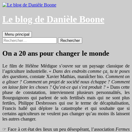
Aller
au
contenu
Le blog de Danièle Boone
Recherche
Menu principal
Rechercher :
On a 20 ans pour changer le monde
Le film de Hélène Médigue s’ouvre sur un paysage classique de
l’agriculture industrielle. «
Dans des endroits comme ça, tu te poses
des questions
, constate Xavier Mathias, maraîcher bio.
Comment on
a glisser ? Comment un projet de société nous échappe ? Comment
on laisse faire les choses ? Qu’est-ce qui s’est produit ?
» Dans cette
phase de constatation, interviennent plusieurs personnalités, les
Bourguignons qui parlent de sols fertilisés mais qui ne sont plus
fertiles, Philippe Desbrosses qui ose le terme de décapitalisation,
Francis hallé qui déplore la catastrophe et qui souhaite que si
certains agriculteurs ne veulent pas changer qu’au moins ils laissent
les autres changer.
☞ Face à cet état des lieux un peu désespérant, l’association
Fermes