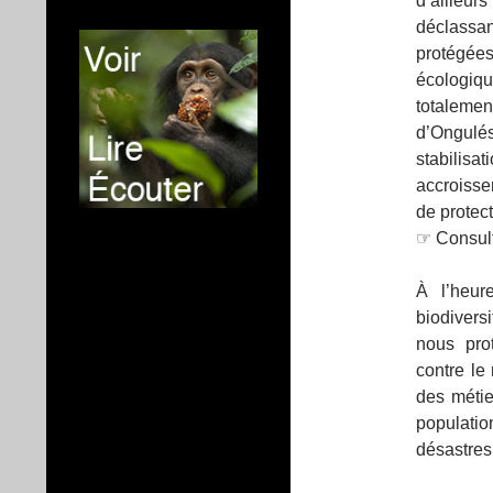
d’ailleur
déclassant
protégée
écologiq
totalemen
d’Ongulés
stabilisa
accroisse
de protect
☞ Consul
À l’heur
biodivers
nous prot
contre le
des métie
populati
désastres