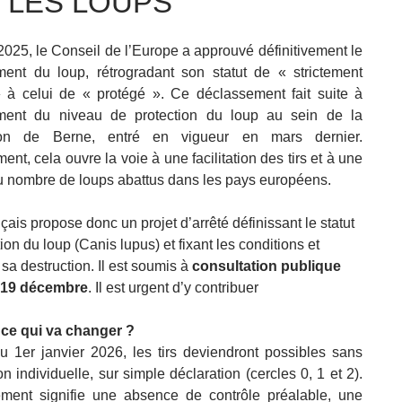
 LES LOUPS
 2025, le Conseil de l’Europe a approuvé définitivement le
ent du loup, rétrogradant son statut de « strictement
 à celui de « protégé ». Ce déclassement fait suite à
ement du niveau de protection du loup au sein de la
ion de Berne, entré en vigueur en mars dernier.
nt, cela ouvre la voie à une facilitation des tirs et à une
 nombre de loups abattus dans les pays européens.
nçais propose donc un projet d’arrêté définissant le statut
ion du loup (Canis lupus) et fixant les conditions et
 sa destruction. Il est soumis à
consultation publique
 19 décembre
. Il est urgent d’y contribuer
 ce qui va changer ?
du 1er janvier 2026, les tirs deviendront possibles sans
on individuelle, sur simple déclaration (cercles 0, 1 et 2).
ment signifie une absence de contrôle préalable, une