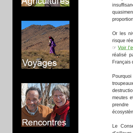
insuffisa
quasiment
proportion
Or les n
risque rée
☞
Voir l’
réalisé p
Français d
Pourquoi 
troupeaux
destructi
meutes et
prendre 
écosystè
Le Conse