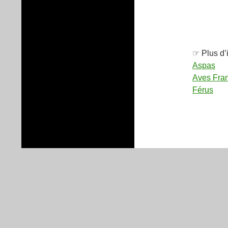
☞ Plus d’
Aspas
Aves Fra
Férus