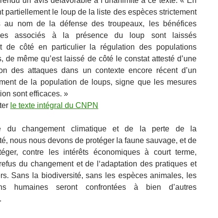
s rendu un avis défavorable à l’unanimité à ce texte. « En
 partiellement le loup de la liste des espèces strictement
s au nom de la défense des troupeaux, les bénéfices
ues associés à la présence du loup sont laissés
t de côté en particulier la régulation des populations
, de même qu’est laissé de côté le constat attesté d’une
tion des attaques dans un contexte encore récent d’un
ment de la population de loups, signe que les mesures
ion sont efficaces. »
ter
le texte intégral du CNPN
e du changement climatique et de la perte de la
ité, nous nous devons de protéger la faune sauvage, et de
éger, contre les intérêts économiques à court terme,
 refus du changement et de l‘adaptation des pratiques et
rs. Sans la biodiversité, sans les espèces animales, les
ons humaines seront confrontées à bien d’autres
.