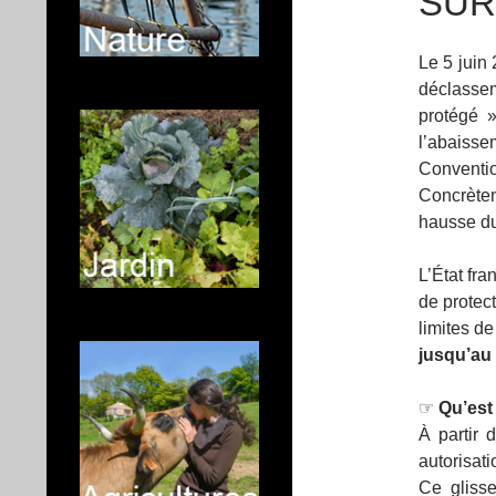
SUR
Le 5 juin
déclassem
protégé »
l’abaiss
Convent
Concrèteme
hausse du
L’État fra
de protect
limites de
jusqu’au
☞
Qu’est
À partir 
autorisati
Ce glisse