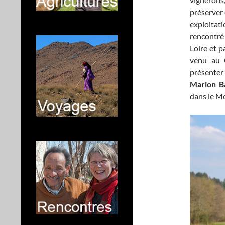
préserver 
exploitat
rencontr
Loire et p
venu au C
présenter 
Marion B
dans le M