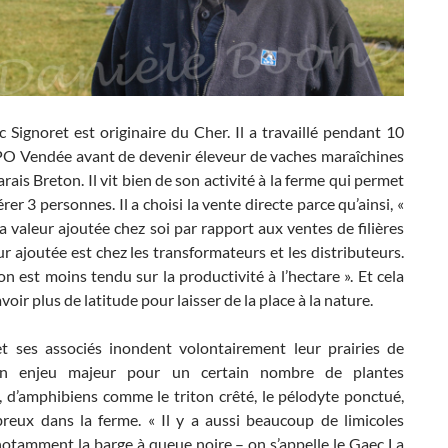
 Signoret est originaire du Cher. Il a travaillé pendant 10
LPO Vendée avant de devenir éleveur de vaches maraîchines
rais Breton. Il vit bien de son activité à la ferme qui permet
er 3 personnes. Il a choisi la vente directe parce qu’ainsi, «
a valeur ajoutée chez soi par rapport aux ventes de filières
ur ajoutée est chez les transformateurs et les distributeurs.
n est moins tendu sur la productivité à l’hectare ». Et cela
voir plus de latitude pour laisser de la place à la nature.
et ses associés inondent volontairement leur prairies de
un enjeu majeur pour un certain nombre de plantes
, d’amphibiens comme le triton crêté, le pélodyte ponctué,
reux dans la ferme. « Il y a aussi beaucoup de limicoles
notamment la barge à queue noire – on s’appelle le Gaec La