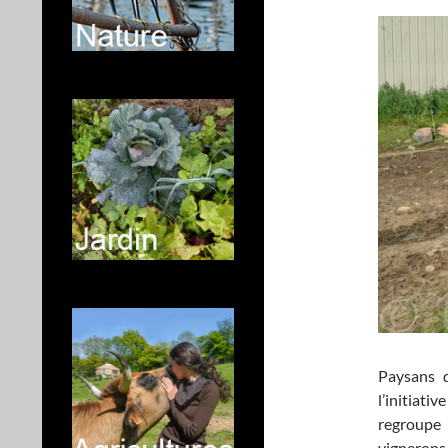
Paysans 
l’initiat
regroupe 
vignerons