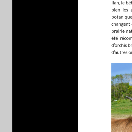
Ilan, le b
bien les 
botanique
changent d
prairie na
été récom
d’orchis b
d’autres o