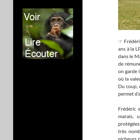
☞ Frédéric
ans à la 
dans le Ma
de rémunér
on garde l
où la vale
Du coup, o
permet d’a
Frédéric 
marais, 
protégées
très nomb
nicheurs 