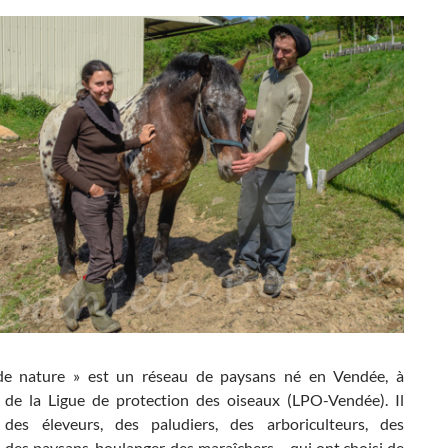
de nature » est un réseau de paysans né en Vendée, à
ive de la Ligue de protection des oiseaux (LPO-Vendée). Il
des éleveurs, des paludiers, des arboriculteurs, des
, des paysans-boulanger, des maraîchers… qui ont choisi de