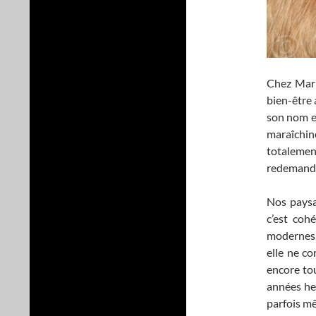
Chez Mario
bien-être
son nom et
maraîchin
totalemen
redemand
Nos paysa
c’est coh
modernes, 
elle ne co
encore tou
années heu
parfois m