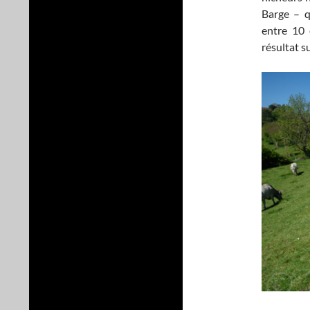
Barge – q
entre 10 
résultat s