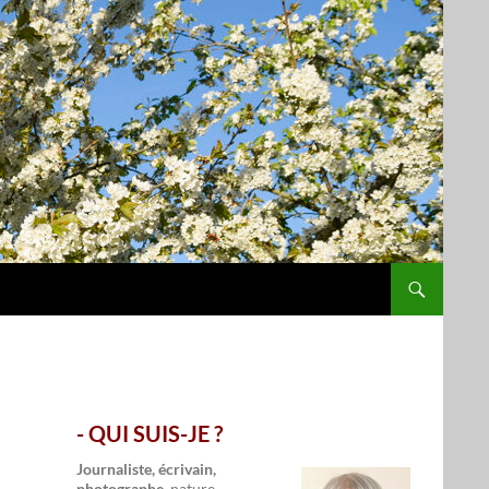
- QUI SUIS-JE ?
.
Journaliste, écrivain,
photographe,
nature,