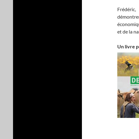
Frédéric
démontr
économiqu
et de la n
Un livre p
…