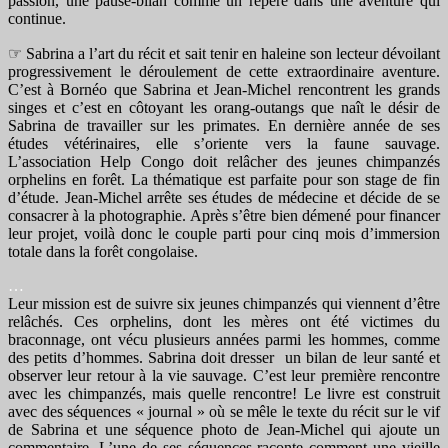
passion, une pause-bilan comme un repère dans une aventure qui
continue.
☞ Sabrina a l’art du récit et sait tenir en haleine son lecteur dévoilant
progressivement le déroulement de cette extraordinaire aventure.
C’est à Bornéo que Sabrina et Jean-Michel rencontrent les grands
singes et c’est en côtoyant les orang-outangs que naît le désir de
Sabrina de travailler sur les primates. En dernière année de ses
études vétérinaires, elle s’oriente vers la faune sauvage.
L’association Help Congo doit relâcher des jeunes chimpanzés
orphelins en forêt. La thématique est parfaite pour son stage de fin
d’étude. Jean-Michel arrête ses études de médecine et décide de se
consacrer à la photographie. Après s’être bien démené pour financer
leur projet, voilà donc le couple parti pour cinq mois d’immersion
totale dans la forêt congolaise.
…
Leur mission est de suivre six jeunes chimpanzés qui viennent d’être
relâchés. Ces orphelins, dont les mères ont été victimes du
braconnage, ont vécu plusieurs années parmi les hommes, comme
des petits d’hommes. Sabrina doit dresser un bilan de leur santé et
observer leur retour à la vie sauvage. C’est leur première rencontre
avec les chimpanzés, mais quelle rencontre! Le livre est construit
avec des séquences « journal » où se mêle le texte du récit sur le vif
de Sabrina et une séquence photo de Jean-Michel qui ajoute un
commentaire. L’une de ses séquences raconte comment une vieille