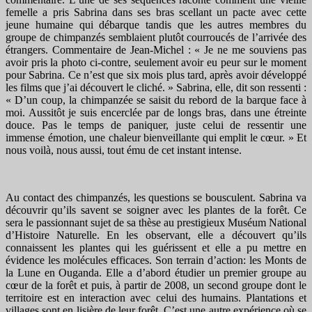
femelle a pris Sabrina dans ses bras scellant un pacte avec cette
jeune humaine qui débarque tandis que les autres membres du
groupe de chimpanzés semblaient plutôt courroucés de l’arrivée des
étrangers. Commentaire de Jean-Michel : « Je ne me souviens pas
avoir pris la photo ci-contre, seulement avoir eu peur sur le moment
pour Sabrina. Ce n’est que six mois plus tard, après avoir développé
les films que j’ai découvert le cliché. » Sabrina, elle, dit son ressenti :
« D’un coup, la chimpanzée se saisit du rebord de la barque face à
moi. Aussitôt je suis encerclée par de longs bras, dans une étreinte
douce. Pas le temps de paniquer, juste celui de ressentir une
immense émotion, une chaleur bienveillante qui emplit le cœur. » Et
nous voilà, nous aussi, tout ému de cet instant intense.
Au contact des chimpanzés, les questions se bousculent. Sabrina va
découvrir qu’ils savent se soigner avec les plantes de la forêt. Ce
sera le passionnant sujet de sa thèse au prestigieux Muséum National
d’Histoire Naturelle. En les observant, elle a découvert qu’ils
connaissent les plantes qui les guérissent et elle a pu mettre en
évidence les molécules efficaces. Son terrain d’action: les Monts de
la Lune en Ouganda. Elle a d’abord étudier un premier groupe au
cœur de la forêt et puis, à partir de 2008, un second groupe dont le
territoire est en interaction avec celui des humains. Plantations et
villages sont en lisière de leur forêt. C’est une autre expérience où se