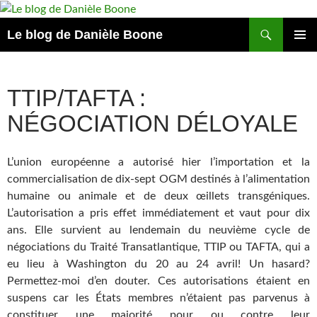
Aller
au
Recherche
Le blog de Danièle Boone
contenu
MENU
PRINCI
TTIP/TAFTA :
NÉGOCIATION DÉLOYALE
L’union européenne a autorisé hier l’importation et la
commercialisation de dix-sept OGM destinés à l’alimentation
humaine ou animale et de deux œillets transgéniques.
L’autorisation a pris effet immédiatement et vaut pour dix
ans. Elle survient au lendemain du neuvième cycle de
négociations du Traité Transatlantique, TTIP ou TAFTA, qui a
eu lieu à Washington du 20 au 24 avril! Un hasard?
Permettez-moi d’en douter. Ces autorisations étaient en
suspens car les États membres n’étaient pas parvenus à
constituer une majorité pour ou contre leur