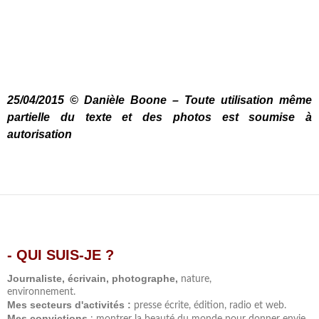
…
…
…
…
25/04/2015 © Danièle Boone – Toute utilisation même
partielle du texte et des photos est soumise à
autorisation
- QUI SUIS-JE ?
.
Journaliste, écrivain, photographe,
nature,
environnement.
Mes secteurs d'activités :
presse écrite, édition, radio et web.
Mes convictions
: montrer la beauté du monde pour donner envie