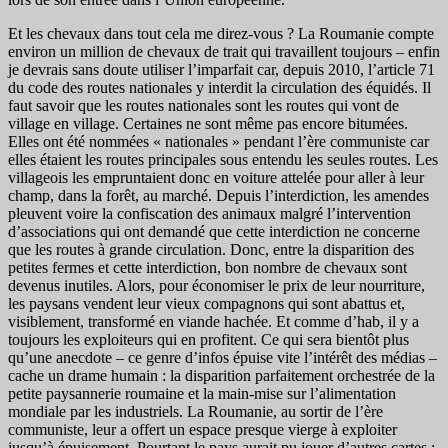
Et les chevaux dans tout cela me direz-vous ? La Roumanie compte
environ un million de chevaux de trait qui travaillent toujours – enfin
je devrais sans doute utiliser l’imparfait car, depuis 2010, l’article 71
du code des routes nationales y interdit la circulation des équidés. Il
faut savoir que les routes nationales sont les routes qui vont de
village en village. Certaines ne sont même pas encore bitumées.
Elles ont été nommées « nationales » pendant l’ère communiste car
elles étaient les routes principales sous entendu les seules routes. Les
villageois les empruntaient donc en voiture attelée pour aller à leur
champ, dans la forêt, au marché. Depuis l’interdiction, les amendes
pleuvent voire la confiscation des animaux malgré l’intervention
d’associations qui ont demandé que cette interdiction ne concerne
que les routes à grande circulation. Donc, entre la disparition des
petites fermes et cette interdiction, bon nombre de chevaux sont
devenus inutiles. Alors, pour économiser le prix de leur nourriture,
les paysans vendent leur vieux compagnons qui sont abattus et,
visiblement, transformé en viande hachée. Et comme d’hab, il y a
toujours les exploiteurs qui en profitent. Ce qui sera bientôt plus
qu’une anecdote – ce genre d’infos épuise vite l’intérêt des médias –
cache un drame humain : la disparition parfaitement orchestrée de la
petite paysannerie roumaine et la main-mise sur l’alimentation
mondiale par les industriels. La Roumanie, au sortir de l’ère
communiste, leur a offert un espace presque vierge à exploiter
jusqu’à épuisement. Pourtant le pays aurait pu jouer d’autres cartes :