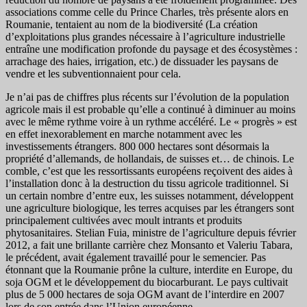
associations comme celle du Prince Charles, très présente alors en
Roumanie, tentaient au nom de la biodiversité (La création
d’exploitations plus grandes nécessaire à l’agriculture industrielle
entraîne une modification profonde du paysage et des écosystèmes :
arrachage des haies, irrigation, etc.) de dissuader les paysans de
vendre et les subventionnaient pour cela.
Je n’ai pas de chiffres plus récents sur l’évolution de la population
agricole mais il est probable qu’elle a continué à diminuer au moins
avec le même rythme voire à un rythme accéléré. Le « progrès » est
en effet inexorablement en marche notamment avec les
investissements étrangers. 800 000 hectares sont désormais la
propriété d’allemands, de hollandais, de suisses et… de chinois. Le
comble, c’est que les ressortissants européens reçoivent des aides à
l’installation donc à la destruction du tissu agricole traditionnel. Si
un certain nombre d’entre eux, les suisses notamment, développent
une agriculture biologique, les terres acquises par les étrangers sont
principalement cultivées avec moult intrants et produits
phytosanitaires. Stelian Fuia, ministre de l’agriculture depuis février
2012, a fait une brillante carrière chez Monsanto et Valeriu Tabara,
le précédent, avait également travaillé pour le semencier. Pas
étonnant que la Roumanie prône la culture, interdite en Europe, du
soja OGM et le développement du biocarburant. Le pays cultivait
plus de 5 000 hectares de soja OGM avant de l’interdire en 2007
lors de son entrée dans l’Union européenne.