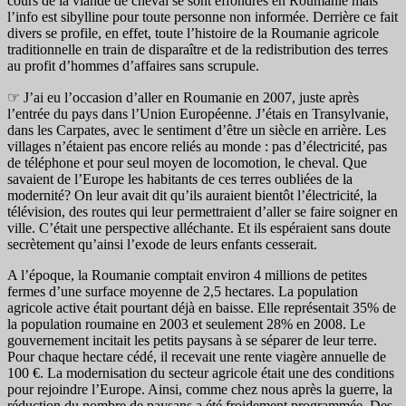
cours de la viande de cheval se sont effondrés en Roumanie mais
l’info est sibylline pour toute personne non informée. Derrière ce fait
divers se profile, en effet, toute l’histoire de la Roumanie agricole
traditionnelle en train de disparaître et de la redistribution des terres
au profit d’hommes d’affaires sans scrupule.
☞ J’ai eu l’occasion d’aller en Roumanie en 2007, juste après
l’entrée du pays dans l’Union Européenne. J’étais en Transylvanie,
dans les Carpates, avec le sentiment d’être un siècle en arrière. Les
villages n’étaient pas encore reliés au monde : pas d’électricité, pas
de téléphone et pour seul moyen de locomotion, le cheval. Que
savaient de l’Europe les habitants de ces terres oubliées de la
modernité? On leur avait dit qu’ils auraient bientôt l’électricité, la
télévision, des routes qui leur permettraient d’aller se faire soigner en
ville. C’était une perspective alléchante. Et ils espéraient sans doute
secrètement qu’ainsi l’exode de leurs enfants cesserait.
A l’époque, la Roumanie comptait environ 4 millions de petites
fermes d’une surface moyenne de 2,5 hectares. La population
agricole active était pourtant déjà en baisse. Elle représentait 35% de
la population roumaine en 2003 et seulement 28% en 2008. Le
gouvernement incitait les petits paysans à se séparer de leur terre.
Pour chaque hectare cédé, il recevait une rente viagère annuelle de
100 €. La modernisation du secteur agricole était une des conditions
pour rejoindre l’Europe. Ainsi, comme chez nous après la guerre, la
réduction du nombre de paysans a été froidement programmée. Des