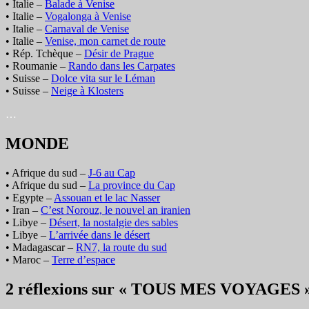
• Italie –
Balade à Venise
• Italie –
Vogalonga à Venise
• Italie –
Carnaval de Venise
• Italie –
Venise, mon carnet de route
• Rép. Tchèque –
Désir de Prague
• Roumanie –
Rando dans les Carpates
• Suisse –
Dolce vita sur le Léman
• Suisse –
Neige à Klosters
…
MONDE
• Afrique du sud –
J-6 au Cap
• Afrique du sud –
La province du Cap
• Egypte –
Assouan et le lac Nasser
• Iran –
C’est Norouz, le nouvel an iranien
• Libye –
Désert, la nostalgie des sables
• Libye –
L’arrivée dans le désert
• Madagascar –
RN7, la route du sud
• Maroc –
Terre d’espace
2 réflexions sur « TOUS MES VOYAGES 