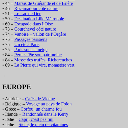
• 44 –
Marais de Guérande et de Brière
• 46 –
Rocamadour côté nature
• 51 –
Le Lac de Der
• 59 –
Destination Lille Métropole
• 60 –
Escapade dans l’Oise
• 73 –
Courchevel côté nature
• 74 –
Vanoise – vallon de l’Orgère
• 75 –
Passages parisiens
• 75 –
Un été à Paris
• 75 –
Paris sous la neige
• 84 –
Pernes fête son patrimoine
• 84 –
Messe des truffes, Richerenches
• 89 –
La Pierre qui vire, monastère vert
…
EUROPE
• Autriche –
Cafés de Vienne
• Belgique –
Voyage au pays de Folon
• Grèce –
Corfou, un charme fou
• Irlande –
Randonnée dans le Kerry
• Italie –
Capri, c’est pas fini
• Italie –
Sicile, le plein de vitamines