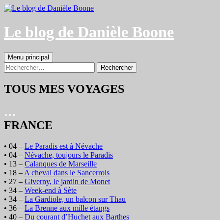
Aller
au
contenu
Le blog de Danièle Boone
Recherche
Menu principal
Rechercher :
TOUS MES VOYAGES
…
FRANCE
• 04 –
Le Paradis est à Névache
• 04 –
Névache, toujours le Paradis
• 13 –
Calanques de Marseille
• 18 –
A cheval dans le Sancerrois
• 27 –
Giverny, le jardin de Monet
• 34 –
Week-end à Sète
• 34 –
La Gardiole, un balcon sur Thau
• 36 –
La Brenne aux mille étangs
• 40 –
Du courant d’Huchet aux Barthes