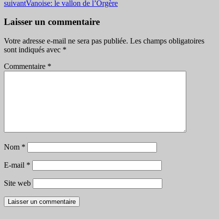
suivant
Vanoise: le vallon de l’Orgère
des
articles
Laisser un commentaire
Votre adresse e-mail ne sera pas publiée.
Les champs obligatoires
sont indiqués avec
*
Commentaire
*
Nom
*
E-mail
*
Site web