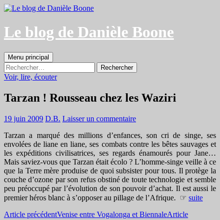
Aller
au
contenu
Le blog de Danièle Boone
Recherche
Menu principal
Rechercher :
Voir, lire, écouter
Tarzan ! Rousseau chez les Waziri
19 juin 2009
D.B.
Laisser un commentaire
Tarzan a marqué des millions d’enfances, son cri de singe, ses
envolées de liane en liane, ses combats contre les bêtes sauvages et
les expéditions civilisatrices, ses regards énamourés pour Jane…
Mais saviez-vous que Tarzan était écolo ? L’homme-singe veille à ce
que la Terre mère produise de quoi subsister pour tous. Il protège la
couche d’ozone par son refus obstiné de toute technologie et semble
peu préoccupé par l’évolution de son pouvoir d’achat. Il est aussi le
premier héros blanc à s’opposer au pillage de l’Afrique. ☞
suite
Navigation
Article précédent
Venise entre Vogalonga et Biennale
Article