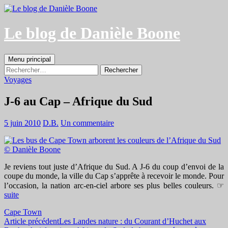
Aller
au
contenu
Le blog de Danièle Boone
Recherche
Menu principal
Rechercher :
Voyages
J-6 au Cap – Afrique du Sud
5 juin 2010
D.B.
Un commentaire
Je reviens tout juste d’Afrique du Sud. A J-6 du coup d’envoi de la
coupe du monde, la ville du Cap s’apprête à recevoir le monde. Pour
l’occasion, la nation arc-en-ciel arbore ses plus belles couleurs. ☞
suite
Cape Town
Navigation
Article précédent
Les Landes nature : du Courant d’Huchet aux