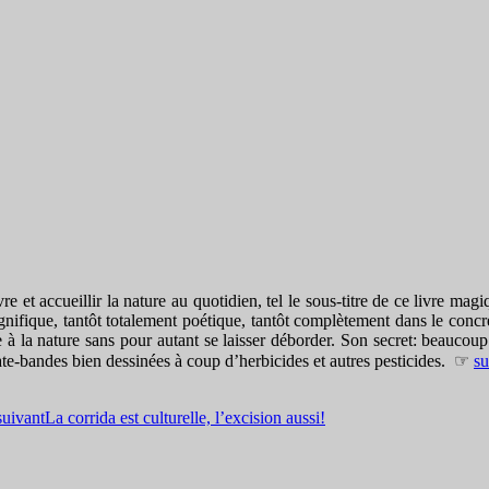
re et accueillir la nature au quotidien, tel le sous-titre de ce livre ma
nifique, tantôt totalement poétique, tantôt complètement dans le concr
ce à la nature sans pour autant se laisser déborder. Son secret: beaucoup
plate-bandes bien dessinées à coup d’herbicides et autres pesticides. ☞
su
suivant
La corrida est culturelle, l’excision aussi!