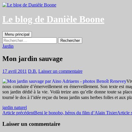
Aller
au
contenu
Le blog de Danièle Boone
Recherche
Menu principal
Rechercher :
Jardin
Mon jardin sauvage
17 avril 2011
D.B.
Laisser un commentaire
Viv
nous conduire d’émerveillement en émerveillement. Son texte est mag
son jardin dédié à la vie. Voilà treize ans qu’elle donne toute sa pla
tourné le dos à l’idée reçue du beau jardin sans herbes folles et aux 
jardin naturel
Navigation
Article précédent
Beni le bonobo, héros du film d’Alain Tixier
Article 
des
Laisser un commentaire
articles