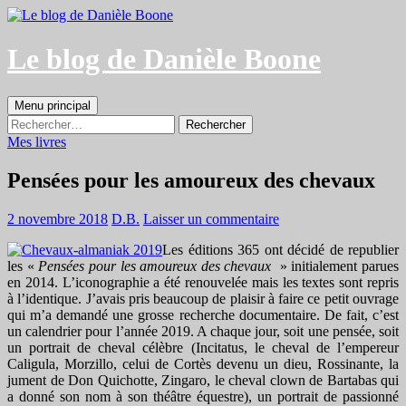
Aller
au
contenu
Le blog de Danièle Boone
Recherche
Menu principal
Rechercher :
Mes livres
Pensées pour les amoureux des chevaux
2 novembre 2018
D.B.
Laisser un commentaire
Les éditions 365 ont décidé de republier
les «
Pensées pour les amoureux des chevaux
» initialement parues
en 2014. L’iconographie a été renouvelée mais les textes sont repris
à l’identique. J’avais pris beaucoup de plaisir à faire ce petit ouvrage
qui m’a demandé une grosse recherche documentaire. De fait, c’est
un calendrier pour l’année 2019. A chaque jour, soit une pensée, soit
un portrait de cheval célèbre (Incitatus, le cheval de l’empereur
Caligula, Morzillo, celui de Cortès devenu un dieu, Rossinante, la
jument de Don Quichotte, Zingaro, le cheval clown de Bartabas qui
a donné son nom à son théâtre équestre), un portrait de passionné