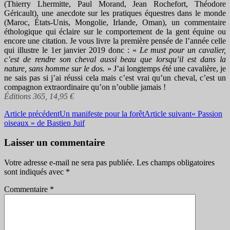
(Thierry Lhermitte, Paul Morand, Jean Rochefort, Théodore
Géricault), une anecdote sur les pratiques équestres dans le monde
(Maroc, États-Unis, Mongolie, Irlande, Oman), un commentaire
éthologique qui éclaire sur le comportement de la gent équine ou
encore une citation. Je vous livre la première pensée de l’année celle
qui illustre le 1er janvier 2019 donc : «
Le must pour un cavalier,
c’est de rendre son cheval aussi beau que lorsqu’il est dans la
nature, sans homme sur le dos.
» J’ai longtemps été une cavalière, je
ne sais pas si j’ai réussi cela mais c’est vrai qu’un cheval, c’est un
compagnon extraordinaire qu’on n’oublie jamais !
Éditions 365, 14,95 €
Navigation
Article précédent
Un manifeste pour la forêt
Article suivant
« Passion
oiseaux » de Bastien Juif
des
articles
Laisser un commentaire
Votre adresse e-mail ne sera pas publiée.
Les champs obligatoires
sont indiqués avec
*
Commentaire
*