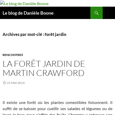
Aller
au
Recherche
Le blog de Danièle Boone
contenu
Archives par mot-clé : forêt jardin
RENCONTRES
LA FORÊT JARDIN DE
MARTIN CRAWFORD
21 MAI 2014
…
Il existe une forêt où les plantes comestibles foisonnent. Il
suffit de se baisser pour cueillir ses salades et légumes ou de
lever le bras pour s’offrir des fruits. L’homme y retrouve son