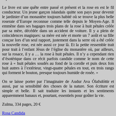
Le livre est une quête entre passé et présent et la rose en est le fil
conducteur. Un jeune garçon islandais quitte son pays pour devenir
le jardinier d’un monastère toujours habité où se trouve la plus belle
roseraie d’Europe reconnue comme telle depuis le Moyen-Age. Il
emmène dans ses bagages trois plans de la rose à huit pétales créée
par sa mère, décédée dans un accident de voiture. Il y a plein de
coïncidences magiques: sa mère est née et morte un 7 août et sa fille
conçue lors d’un seul rapport, justement dans la serre où a été créée
la nouvelle rose, est née aussi ce jour là. Et la petite ressemble trait
pour trait à l’enfant Jésus de l’église du monastère où, par ailleurs,
sur la rosace, il y a … la rose à huit pétales. Il n’y a cependant rien
d’ésotérique dans ce récit parfois candide comme le nom de cette
rose à « huit pétales soudés au fond de la corolle et puis deux fois
huit autres à l’extérieur, vingt-quatre pétales en tout, en trois rangs
qui forment le bouton, presque toujours humide de rosée. »
On se laisse porter par l’imaginaire de Audur Ava Ólafsdóttir et
aussi, par sa sensibilité des choses de la nature. Son écriture est
simple et belle. Il sait traduire les instants et les sentiments
apparemment banaux et, pourtant, essentiels pour goûter la vie.
Zulma, 334 pages, 20 €
Rosa Candida