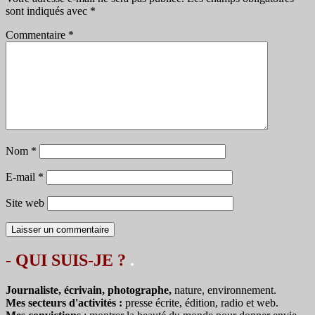
sont indiqués avec
*
Commentaire
*
Nom
*
E-mail
*
Site web
- QUI SUIS-JE ?
.
Journaliste, écrivain, photographe,
nature, environnement.
Mes secteurs d'activités :
presse écrite, édition, radio et web.