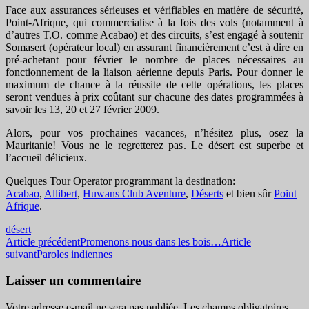
Face aux assurances sérieuses et vérifiables en matière de sécurité,
Point-Afrique, qui commercialise à la fois des vols (notamment à
d’autres T.O. comme Acabao) et des circuits, s’est engagé à soutenir
Somasert (opérateur local) en assurant financièrement c’est à dire en
pré-achetant pour février le nombre de places nécessaires au
fonctionnement de la liaison aérienne depuis Paris. Pour donner le
maximum de chance à la réussite de cette opérations, les places
seront vendues à prix coûtant sur chacune des dates programmées à
savoir les 13, 20 et 27 février 2009.
Alors, pour vos prochaines vacances, n’hésitez plus, osez la
Mauritanie! Vous ne le regretterez pas. Le désert est superbe et
l’accueil délicieux.
Quelques Tour Operator programmant la destination:
Acabao
,
Allibert
,
Huwans Club Aventure
,
Déserts
et bien sûr
Point
Afrique
.
désert
Navigation
Article précédent
Promenons nous dans les bois…
Article
suivant
Paroles indiennes
des
articles
Laisser un commentaire
Votre adresse e-mail ne sera pas publiée.
Les champs obligatoires