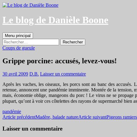
Aller
au
contenu
Le blog de Danièle Boone
Recherche
Menu principal
Rechercher :
Coups de gueule
Grippe porcine: accusés, levez-vous!
30 avril 2009
D.B.
Laisser un commentaire
Après les vaches, les oiseaux, les porcs sont au banc des accusés. L
retenue, annoncent une pandémie imminente. Montée de la tension, mo
mais, économie oblige, mangeons du porc ! Le virus ne se propage pas
plupart, qu’ont à voir ces côtelettes des rayons de supermarché bien 
pandémie
Navigation
Article précédent
Madère, balade nature
Article suivant
Pigeons ramiers
des
Laisser un commentaire
articles