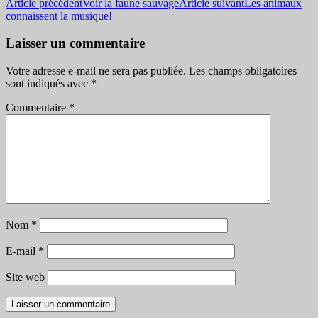
Navigation
Article précédent
Voir la faune sauvage
Article suivant
Les animaux
connaissent la musique!
des
articles
Laisser un commentaire
Votre adresse e-mail ne sera pas publiée.
Les champs obligatoires
sont indiqués avec
*
Commentaire
*
Nom
*
E-mail
*
Site web