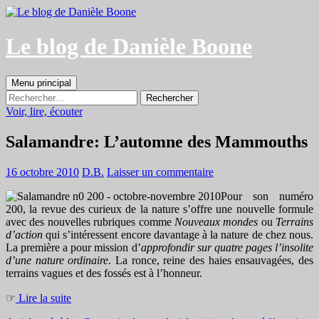
Aller
au
contenu
Le blog de Danièle Boone
Recherche
Menu principal
Rechercher :
Voir, lire, écouter
Salamandre: L’automne des Mammouths
16 octobre 2010
D.B.
Laisser un commentaire
Pour son numéro
200, la revue des curieux de la nature s’offre une nouvelle formule
avec des nouvelles rubriques comme
Nouveaux mondes
ou
Terrains
d’action
qui s’intéressent encore davantage à la nature de chez nous.
La première a pour mission d’
approfondir sur quatre pages l’insolite
d’une nature ordinaire
. La ronce, reine des haies ensauvagées, des
terrains vagues et des fossés est à l’honneur.
☞
Lire la suite