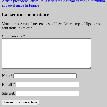
Navigation
Article précédent
Construire la terre
Article suivant
Armes à l’uranium
appauvri made in France
des
articles
Laisser un commentaire
Votre adresse e-mail ne sera pas publiée.
Les champs obligatoires
sont indiqués avec
*
Commentaire
*
Nom
*
E-mail
*
Site web