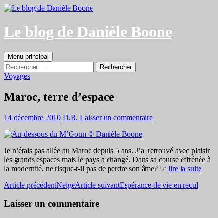
Aller
au
contenu
Le blog de Danièle Boone
Recherche
Menu principal
Rechercher :
Voyages
Maroc, terre d’espace
14 décembre 2010
D.B.
Laisser un commentaire
Je n’étais pas allée au Maroc depuis 5 ans. J’ai retrouvé avec plaisir
les grands espaces mais le pays a changé. Dans sa course effrénée à
la modernité, ne risque-t-il pas de perdre son âme? ☞
lire la suite
Navigation
Article précédent
Neige
Article suivant
Espérance de vie en recul
des
Laisser un commentaire
articles