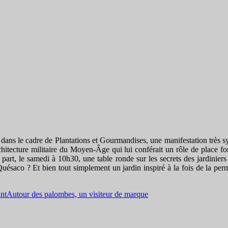
dans le cadre de Plantations et Gourmandises, une manifestation très 
itecture militaire du Moyen-Âge qui lui conférait un rôle de place forte 
t, le samedi à 10h30, une table ronde sur les secrets des jardiniers où
uésaco ? Et bien tout simplement un jardin inspiré à la fois de la perma
ant
Autour des palombes, un visiteur de marque