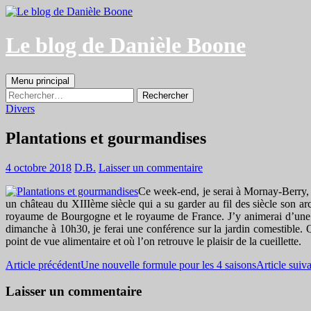
Aller
au
contenu
Le blog de Danièle Boone
Recherche
Menu principal
Rechercher :
Divers
Plantations et gourmandises
4 octobre 2018
D.B.
Laisser un commentaire
Ce week-end, je serai à Mornay-Berry, 
un château du XIIIème siècle qui a su garder au fil des siècle son arch
royaume de Bourgogne et le royaume de France. J’y animerai d’une par
dimanche à 10h30, je ferai une conférence sur la jardin comestible. Q
point de vue alimentaire et où l’on retrouve le plaisir de la cueillette.
Navigation
Article précédent
Une nouvelle formule pour les 4 saisons
Article suiv
des
Laisser un commentaire
articles