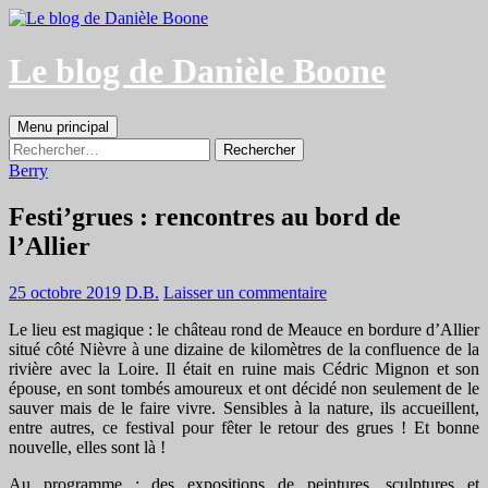
Aller
au
contenu
Le blog de Danièle Boone
Recherche
Menu principal
Rechercher :
Berry
Festi’grues : rencontres au bord de
l’Allier
25 octobre 2019
D.B.
Laisser un commentaire
Le lieu est magique : le château rond de Meauce en bordure d’Allier
situé côté Nièvre à une dizaine de kilomètres de la confluence de la
rivière avec la Loire. Il était en ruine mais Cédric Mignon et son
épouse, en sont tombés amoureux et ont décidé non seulement de le
sauver mais de le faire vivre. Sensibles à la nature, ils accueillent,
entre autres, ce festival pour fêter le retour des grues ! Et bonne
nouvelle, elles sont là !
Au programme : des expositions de peintures, sculptures et