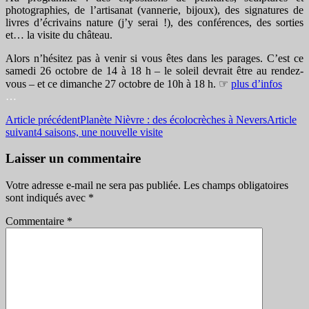
photographies, de l’artisanat (vannerie, bijoux), des signatures de
livres d’écrivains nature (j’y serai !), des conférences, des sorties
et… la visite du château.
Alors n’hésitez pas à venir si vous êtes dans les parages. C’est ce
samedi 26 octobre de 14 à 18 h – le soleil devrait être au rendez-
vous – et ce dimanche 27 octobre de 10h à 18 h. ☞
plus d’infos
…
Navigation
Article précédent
Planète Nièvre : des écolocrèches à Nevers
Article
suivant
4 saisons, une nouvelle visite
des
articles
Laisser un commentaire
Votre adresse e-mail ne sera pas publiée.
Les champs obligatoires
sont indiqués avec
*
Commentaire
*