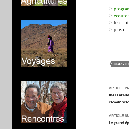
☞
progr
☞
écouter
☞ inscript
☞ plus d’i
BIODIVER
Navig
ARTICLE P
des
Inès Léraud
remembre
articl
ARTICLE S
Le grand é