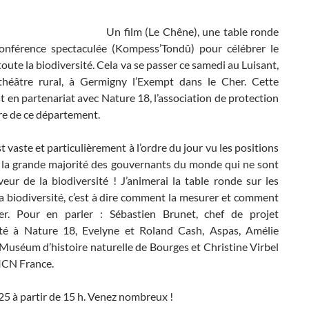
Un film (Le Chêne), une table ronde
nférence spectaculée (Kompess’Tondû) pour célébrer le
toute la biodiversité. Cela va se passer ce samedi au Luisant,
théâtre rural, à Germigny l’Exempt dans le Cher. Cette
t en partenariat avec Nature 18, l’association de protection
re de ce département.
st vaste et particulièrement à l’ordre du jour vu les positions
r la grande majorité des gouvernants du monde qui ne sont
eur de la biodiversité ! J’animerai la table ronde sur les
la biodiversité, c’est à dire comment la mesurer et comment
er. Pour en parler : Sébastien Brunet, chef de projet
ité à Nature 18, Evelyne et Roland Cash, Aspas, Amélie
Muséum d’histoire naturelle de Bourges et Christine Virbel
ICN France.
5 à partir de 15 h. Venez nombreux !