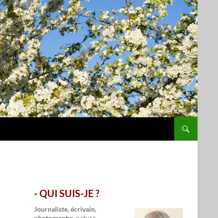
- QUI SUIS-JE ?
.
Journaliste, écrivain,
photographe,
nature,