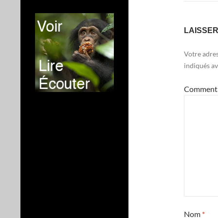
LAISSE
Votre adres
indiqués a
Comment
Nom
*