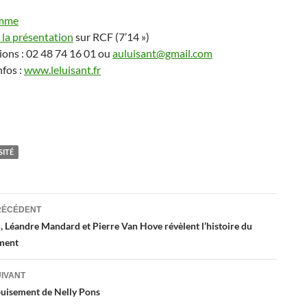
amme
 la présentation
sur RCF (7’14 »)
ions : 02 48 74 16 01 ou
auluisant@gmail.com
nfos :
www.leluisant.fr
SITÉ
ation
RÉCÉDENT
, Léandre Mandard et Pierre Van Hove révèlent l’histoire du
ment
es
UIVANT
puisement de Nelly Pons