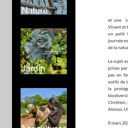
et une co
Vivant et 
un petit 
journée es
de la natu
Le sujet e
prises pa
pas en fav
outils de 
la protég
biodivers
Chrétien, 
Alonso, U
8 mars 202