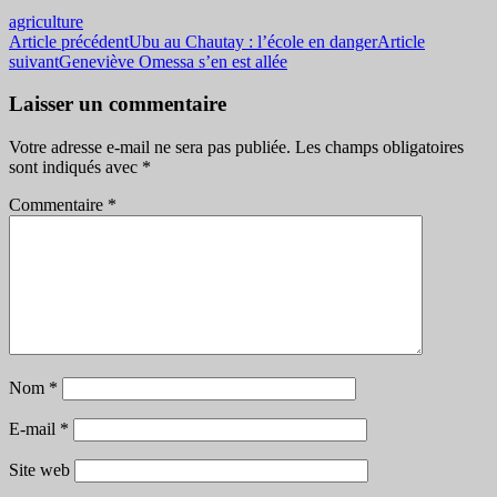
agriculture
Navigation
Article précédent
Ubu au Chautay : l’école en danger
Article
suivant
Geneviève Omessa s’en est allée
des
articles
Laisser un commentaire
Votre adresse e-mail ne sera pas publiée.
Les champs obligatoires
sont indiqués avec
*
Commentaire
*
Nom
*
E-mail
*
Site web