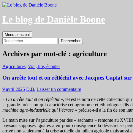
Aller
au
contenu
Le blog de Danièle Boone
Recherche
Menu principal
Rechercher :
Archives par mot-clé : agriculture
Agricultures
,
Voir, lire, écouter
On arrête tout et on réfléchit avec Jacques Caplat sur l
9 avril 2025
D.B.
Laisser un commentaire
«
On arrête tout et on réfléchit
», tel est le nom de cette collection qui
la grande précision qui caractérise cet agronome et ethnologue, fils
machine agro-industrielle qui l’écrase
» précise-t-il à la fin de son int
La main mise sur l’agriculture par des « sachants » remonte au XVIIIème
paysans supposés ignares a eu pour conséquence la désastreuse pert
arrivé non seulement à la crise actuelle du milieu agricole mais aussi a