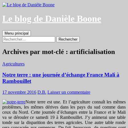
Aller
au
contenu
Le blog de Danièle Boone
Recherche
Menu principal
Rechercher :
Archives par mot-clé : artificialisation
Agricultures
Notre terre : une journée d’échange France Mali à
Rambouillet
17 novembre 2016
D.B.
Laisser un commentaire
Notre terre est une. Et l’agriculture connaît les mêmes
problèmes, les mêmes dérives dans les pays du sud comme dans
ceux du Nord. Cette journée d’échanges entre la France et le Mali
va se dérouler ce samedi 19 à Rambouillet. J’y animerai une table
tonde sur la disparition des terres agricoles. Une autre table ronde
sera consacrée aux semences. De fait, beaucoup de questions sont