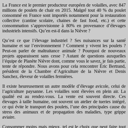
La France est le premier producteur européen de volailles, avec 847
millions de poulets de chair en 2015. Malgré tout 40 % du poulet
consommé en France sont importés notamment pour la restauration
collective (cantine scolaire, chaines de fast food, etc.) et cette
consommation s’approvisionne à 80% en provenance d’élevages
industriels intensifs. Qu’en est-il dans la Nièvre ?
Qu’est ce que l’élevage industriel ? Ses nuisances sur la santé
humaine et sur l’environnement ? Comment y vivent les poulets ?
Peut-on parler de maltraitance animale ? Pourquoi de nouveaux
projets apparaissent sans cesse ? Autant de questions auxquelles
l’équipe de Planète Nièvre dont, comme vous le savez, je fais partie,
tente de répondre. Nous avons pour cela rencontrer Éric Bertrand,
président de la Chambre d’Agriculture de la Nièvre et Denis
Sanchez, éleveur de volailles fermières.
Il existe heureusement un autre modèle d’élevage avicole, celui de
l’agriculture paysanne. Les volailles sont élevées en plein air. La
qualité est au rendez-vous. La vente est souvent directe. Ces
élevages à taille humaine, ont souvent un atelier de tueries intégré,
ce qui évite le transport des poulets, l’une des principales cause du
stress des animaux et de propagation des maladies, type grippe
aviaire.
Consommer moins mais mieux, tel est le choix que peut faire tout