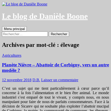
Aller
au
contenu
Le blog de Danièle Boone
Recherche
Menu principal
Rechercher :
Archives par mot-clé : élevage
Agricultures
Planète Nièvre – Abattoir de Corbigny, vers un autre
modèle ?
12 novembre 2018
D.B.
Laisser un commentaire
C’est un sujet qui me tient particulièrement à cœur parce qu’il
concerne à la fois l’alimentation et le bien être animal. Le monde
industriel s’est emparé de tout le vivant, y compris nous, en nous
manipulant pour faire de nous de parfaits consommateurs. Face à la
décision de Sicarev qui ne souhaite plus exploiter l’abattoir mucipal
de Corbigny, la mairie, la communauté de communes, les éleveurs,