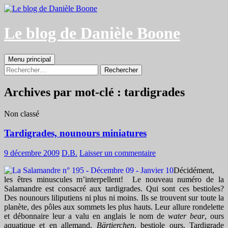
Aller
au
contenu
Le blog de Danièle Boone
Recherche
Menu principal
Rechercher :
Archives par mot-clé : tardigrades
Non classé
Tardigrades, nounours miniatures
9 décembre 2009
D.B.
Laisser un commentaire
Décidément,
les êtres minuscules m’interpellent! Le nouveau numéro de la
Salamandre est consacré aux tardigrades. Qui sont ces bestioles?
Des nounours liliputiens ni plus ni moins. Ils se trouvent sur toute la
planète, des pôles aux sommets les plus hauts. Leur allure rondelette
et débonnaire leur a valu en anglais le nom de
water bear
, ours
aquatique et en allemand,
Bärtierchen
, bestiole ours. Tardigrade