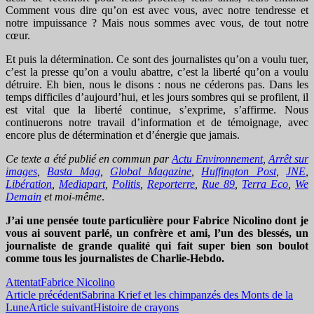
Comment vous dire qu’on est avec vous, avec notre tendresse et
notre impuissance ? Mais nous sommes avec vous, de tout notre
cœur.
Et puis la détermination. Ce sont des journalistes qu’on a voulu tuer,
c’est la presse qu’on a voulu abattre, c’est la liberté qu’on a voulu
détruire. Eh bien, nous le disons : nous ne céderons pas. Dans les
temps difficiles d’aujourd’hui, et les jours sombres qui se profilent, il
est vital que la liberté continue, s’exprime, s’affirme. Nous
continuerons notre travail d’information et de témoignage, avec
encore plus de détermination et d’énergie que jamais.
Ce texte a été publié en commun par
Actu Environnement
,
Arrêt sur
images
,
Basta Mag
,
Global Magazine
,
Huffington Post
,
JNE
,
Libération
,
Mediapart
,
Politis
,
Reporterre
,
Rue 89
,
Terra Eco
,
We
Demain
et moi-même
.
J’ai une pensée toute particulière pour Fabrice Nicolino dont je
vous ai souvent parlé, un confrère et ami, l’un des blessés, un
journaliste de grande qualité qui fait super bien son boulot
comme tous les journalistes de Charlie-Hebdo.
Attentat
Fabrice Nicolino
Navigation
Article précédent
Sabrina Krief et les chimpanzés des Monts de la
Lune
Article suivant
Histoire de crayons