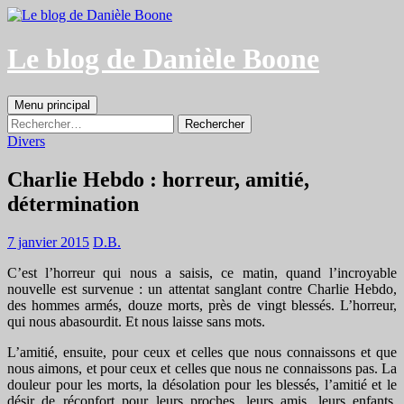
Aller
au
contenu
Le blog de Danièle Boone
Recherche
Menu principal
Rechercher :
Divers
Charlie Hebdo : horreur, amitié,
détermination
7 janvier 2015
D.B.
C’est l’horreur qui nous a saisis, ce matin, quand l’incroyable
nouvelle est survenue : un attentat sanglant contre Charlie Hebdo,
des hommes armés, douze morts, près de vingt blessés. L’horreur,
qui nous abasourdit. Et nous laisse sans mots.
L’amitié, ensuite, pour ceux et celles que nous connaissons et que
nous aimons, et pour ceux et celles que nous ne connaissons pas. La
douleur pour les morts, la désolation pour les blessés, l’amitié et le
désir de réconfort pour leurs proches, leurs amis, leurs enfants.