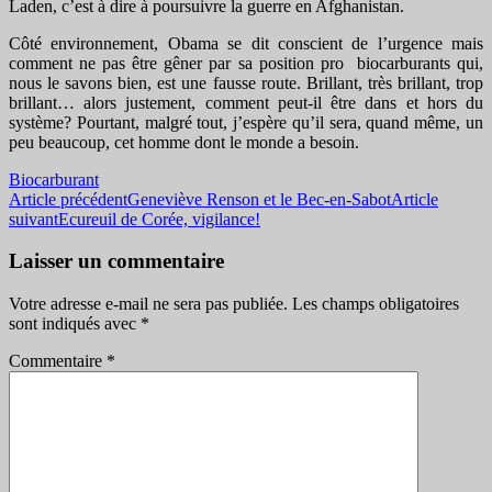
Laden, c’est à dire à poursuivre la guerre en Afghanistan.
Côté environnement, Obama se dit conscient de l’urgence mais
comment ne pas être gêner par sa position pro biocarburants qui,
nous le savons bien, est une fausse route. Brillant, très brillant, trop
brillant… alors justement, comment peut-il être dans et hors du
système? Pourtant, malgré tout, j’espère qu’il sera, quand même, un
peu beaucoup, cet homme dont le monde a besoin.
Biocarburant
Navigation
Article précédent
Geneviève Renson et le Bec-en-Sabot
Article
suivant
Ecureuil de Corée, vigilance!
des
articles
Laisser un commentaire
Votre adresse e-mail ne sera pas publiée.
Les champs obligatoires
sont indiqués avec
*
Commentaire
*