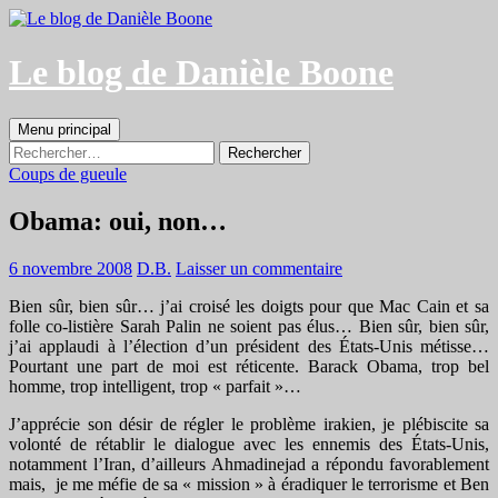
Aller
au
contenu
Le blog de Danièle Boone
Recherche
Menu principal
Rechercher :
Coups de gueule
Obama: oui, non…
6 novembre 2008
D.B.
Laisser un commentaire
Bien sûr, bien sûr… j’ai croisé les doigts pour que Mac Cain et sa
folle co-listière Sarah Palin ne soient pas élus… Bien sûr, bien sûr,
j’ai applaudi à l’élection d’un président des États-Unis métisse…
Pourtant une part de moi est réticente. Barack Obama, trop bel
homme, trop intelligent, trop « parfait »…
J’apprécie son désir de régler le problème irakien, je plébiscite sa
volonté de rétablir le dialogue avec les ennemis des États-Unis,
notamment l’Iran, d’ailleurs Ahmadinejad a répondu favorablement
mais, je me méfie de sa « mission » à éradiquer le terrorisme et Ben