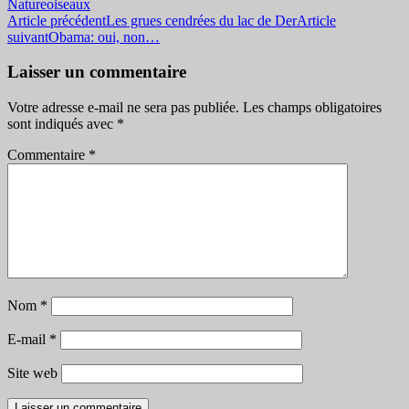
Nature
oiseaux
Navigation
Article précédent
Les grues cendrées du lac de Der
Article
suivant
Obama: oui, non…
des
articles
Laisser un commentaire
Votre adresse e-mail ne sera pas publiée.
Les champs obligatoires
sont indiqués avec
*
Commentaire
*
Nom
*
E-mail
*
Site web