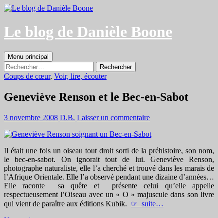
Aller
au
contenu
Le blog de Danièle Boone
Recherche
Menu principal
Rechercher :
Coups de cœur
,
Voir, lire, écouter
Geneviève Renson et le Bec-en-Sabot
3 novembre 2008
D.B.
Laisser un commentaire
Il était une fois un oiseau tout droit sorti de la préhistoire, son nom,
le bec-en-sabot. On ignorait tout de lui. Geneviève Renson,
photographe naturaliste, elle l’a cherché et trouvé dans les marais de
l’Afrique Orientale. Elle l’a observé pendant une dizaine d’années…
Elle raconte sa quête et présente celui qu’elle appelle
respectueusement l’Oiseau avec un « O » majuscule dans son livre
qui vient de paraître aux éditions Kubik.
☞ suite…