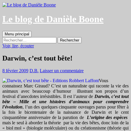
Aller
au
contenu
Le blog de Danièle Boone
Recherche
Menu principal
Rechercher :
Voir, lire, écouter
Darwin, c’est tout bête!
8 février 2009
D.B.
Laisser un commentaire
Vous
connaissez Marc Giraud? C’est un naturaliste qui raconte la vie des
animaux avec beaucoup d’humour illustrant son propos d’un
festival d’anecdotes irrésistibles. Il est l’auteur de
Darwin, c’est tout
bête
– Mille et une histoires d’animaux pour comprendre
l’évolution
, l’un des quelques cinquante ouvrages parus pour fêter à
la fois le bicentenaire de la naissance de Darwin et le cent
cinquantième anniversaire de la parution de
L’origine des espèces
mais le seul à aborder la théorie par la vie des bêtes, donc loin de la
« biol mol » (biologie moléculaire) ou du créationnisme (théorie qui