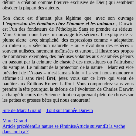
définit la création comme l’œuvre exclusive de Dieu) qui semblent
obséder la plupart des auteurs.
Son choix est d’autant plus légitime que, avec son ouvrage
L’expression des émotions chez l’homme et les animaux
, Darwin
est l’un des fondateurs de l’éthologie. Sans se prendre au sérieux,
Marc Giraud nous livre un ouvrage très sérieux. Il explique de sa
plume alerte, avec simplicité, des expressions comme « adaptation
au milieu », « sélection naturelle » ou « évolution des espèces »
souvent utilisées, rarement maîtrisées et surtout, il illustre ses propos
de nombreux exemples, des méduses volantes aux scarabées péteurs
en passant par la ceinture de chasteté des moustiques ou l’altruisme
du vampire. Le militant de la protection de la nature – Marc est vice
président de l’Aspas – n’est jamais loin. « Ils vont nous manquer »
affirme-t-il sans rire! Bref, jetez vous sur ce livre qui vient de
paraître aux Éditions Robert Laffont. Vous comprendrez sans vous
prendre la tête pourquoi la théorie de l’évolution de Charles Darwin
a changé le cours des Sciences tout en apprenant plein de choses sur
les petites et grosses bêtes qui nous entourent!
Site de Marc Giraud
–
Tout sur l’année Darwin
Marc Giraud
Navigation
Article précédent
La nature se féminise
Article suivant
Et la vache
dans tout ça ?
des