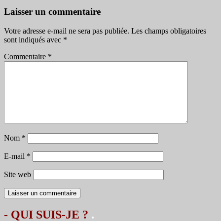
articles
Laisser un commentaire
Votre adresse e-mail ne sera pas publiée.
Les champs obligatoires
sont indiqués avec
*
Commentaire
*
Nom
*
E-mail
*
Site web
- QUI SUIS-JE ?
.