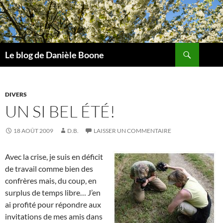
Aller
au
contenu
Recherche
Le blog de Danièle Boone
DIVERS
UN SI BEL ÉTÉ!
18 AOÛT 2009
D.B.
LAISSER UN COMMENTAIRE
Avec la crise, je suis en déficit
de travail comme bien des
confrères mais, du coup, en
surplus de temps libre… J’en
ai profité pour répondre aux
invitations de mes amis dans