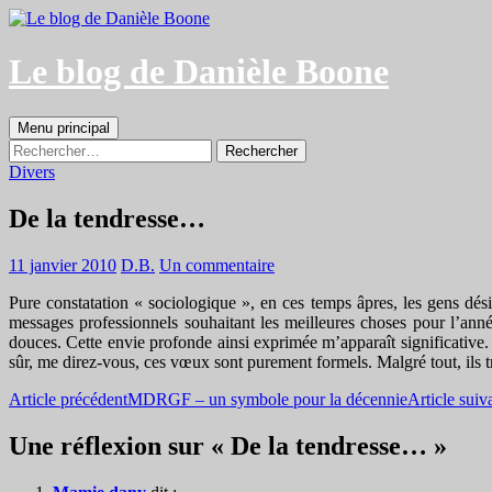
Aller
au
contenu
Le blog de Danièle Boone
Recherche
Menu principal
Rechercher :
Divers
De la tendresse…
11 janvier 2010
D.B.
Un commentaire
Pure constatation « sociologique », en ces temps âpres, les gens dés
messages professionnels souhaitant les meilleures choses pour l’anné
douces. Cette envie profonde ainsi exprimée m’apparaît significative. C
sûr, me direz-vous, ces vœux sont purement formels. Malgré tout, ils t
Navigation
Article précédent
MDRGF – un symbole pour la décennie
Article suiv
des
Une réflexion sur « De la tendresse… »
articles