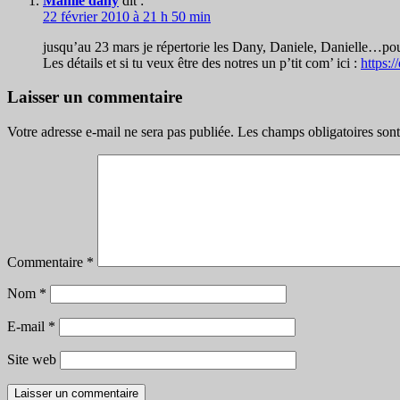
Mamie dany
dit :
22 février 2010 à 21 h 50 min
jusqu’au 23 mars je répertorie les Dany, Daniele, Danielle…pou
Les détails et si tu veux être des notres un p’tit com’ ici :
https:
Laisser un commentaire
Votre adresse e-mail ne sera pas publiée.
Les champs obligatoires son
Commentaire
*
Nom
*
E-mail
*
Site web