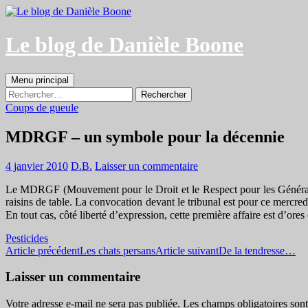
Aller
au
contenu
Le blog de Danièle Boone
Recherche
Menu principal
Rechercher :
Coups de gueule
MDRGF – un symbole pour la décennie
4 janvier 2010
D.B.
Laisser un commentaire
Le MDRGF (Mouvement pour le Droit et le Respect pour les Générations 
raisins de table. La convocation devant le tribunal est pour ce mercred
En tout cas, côté liberté d’expression, cette première affaire est d’or
Pesticides
Navigation
Article précédent
Les chats persans
Article suivant
De la tendresse…
des
Laisser un commentaire
articles
Votre adresse e-mail ne sera pas publiée.
Les champs obligatoires son